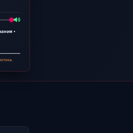
чания •
потока.