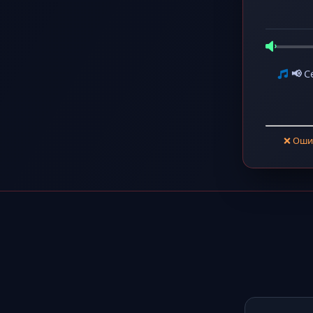
📢
С
❌ Ошиб