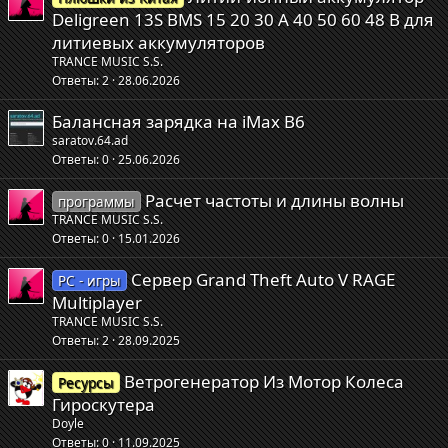
Deligreen 13S BMS 15 20 30 А 40 50 60 48 В для
литиевых аккумуляторов
TRANCE MUSIC S.S.
Ответы
2
28.06.2026
Балансная зарядка на iMax B6
saratov.64.ad
Ответы
0
25.06.2026
Расчет частоты и длины волны
программы
TRANCE MUSIC S.S.
Ответы
0
15.01.2026
Сервер Grand Theft Auto V RAGE
PC - игры
Multiplayer
TRANCE MUSIC S.S.
Ответы
2
28.09.2025
Ветрогенератор Из Мотор Колеса
Ресурсы
Гироскутера
Doyle
Ответы
0
11.09.2025