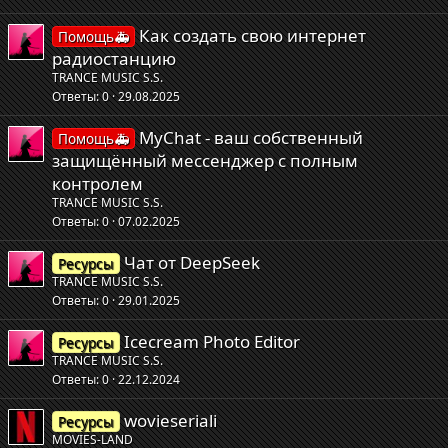
Как создать свою интернет
Помощь🚑
радиостанцию
TRANCE MUSIC S.S.
Ответы
0
29.08.2025
MyChat - ваш собственный
Помощь🚑
защищённый мессенджер с полным
контролем
TRANCE MUSIC S.S.
Ответы
0
07.02.2025
Чат от DeepSeek
Ресурсы
TRANCE MUSIC S.S.
Ответы
0
29.01.2025
Icecream Photo Editor
Ресурсы
TRANCE MUSIC S.S.
Ответы
0
22.12.2024
wovieseriali
Ресурсы
MOVIES-LAND