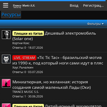
Вход
Регистрация
Ресурсы
Фильтры
Дешевый электромобиль
Плюшки из Китая
(Solar one)
Кортни Кокс
Ответы
0
18.07.2026
«Tic Tic Tac» - бразильский мотив
LIVE, STREAM
из 1990-х, под который ноги сами идут в пляс
Хаус Рычалкин
Ответы
0
03.07.2026
Миниатюрная, но желанная: история
создания самой маленькой Лады (Оки)
TRANCE MUSIC S.S.
Ответы
1
30.06.2026
Литий-ионный аккумулятор
Плюшки из Китая