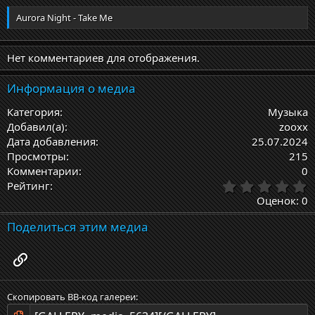
е
г
Aurora Night - Take Me
и
Нет комментариев для отображения.
Информация о медиа
Категория
Музыка
Добавил(а)
zooxx
Дата добавления
25.07.2024
Просмотры
215
Комментарии
0
0
Рейтинг
,
Оценок: 0
0
0
Поделиться этим медиа
з
в
Ссылка
ё
з
д
Скопировать BB-код галереи