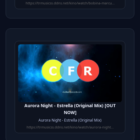
https://trmusicss.ddns.net/kino/watch/bobina-marcu...
Aurora Night - Estrella (Original Mix) [OUT
NOW]
⁣Aurora Night - Estrella (Original Mix)
https://trmusicss.ddns.net/kino/watch/aurora-night...