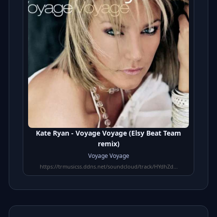
Kate Ryan - Voyage Voyage (Elsy Beat Team
remix)
Voyage Voyage
https://trmusicss.ddns.net/soundcloud/track/HYdhZd...