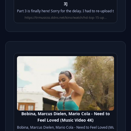
3]
Part 3 is finally here! Sorry for the delay. I had to re-upload this becau
https://trmusicss.ddns.net/kino/watch/hd-top-15-up...
Bobina, Marcus Dielen, Mario Cola - Need to
Feel Loved (Music Video 4K)
⁣Bobina, Marcus Dielen, Mario Cola - Need to Feel Loved (Music Video 