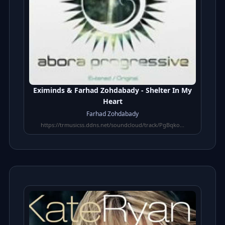
Eximinds & Farhad Zohdabady - Shelter In My
Heart
Farhad Zohdabady
https://trmusicss.ddns.net/soundcloud/track/PgBqko...