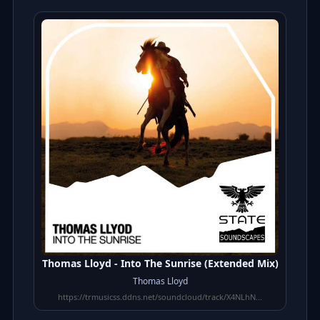
Thomas Lloyd - Into The Sunrise (Extended Mix)
Thomas Lloyd
https://trmusicss.ddns.net/soundcloud/track/X4NLhN...