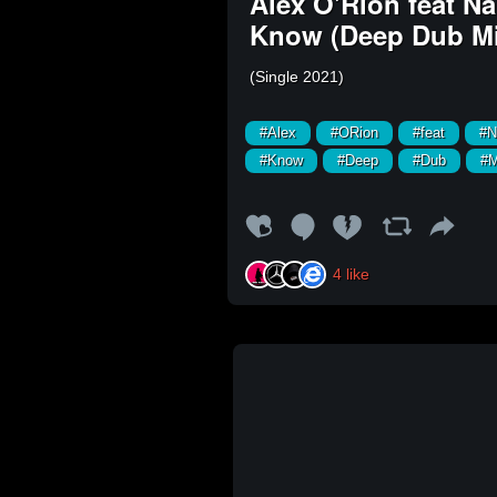
Alex O'Rion feat Na
Know (Deep Dub Mi
(Single 2021)
#Alex
#ORion
#feat
#N
#Know
#Deep
#Dub
#M
4
like