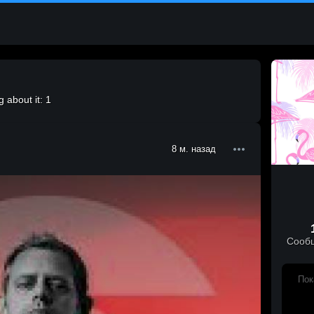
 about it: 1
8 м. назад
Сооб
Пок