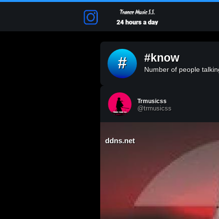
#know
#
Number of people talking
Trmusicss
@trmusicss
ddns.net