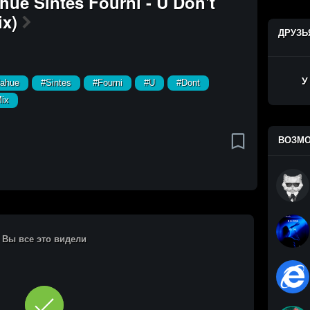
hue Sintes Fourni - U Don't
x)
ДРУЗЬ
У
ahue
#Sintes
#Fourni
#U
#Dont
ix
ВОЗМО
Вы все это видели