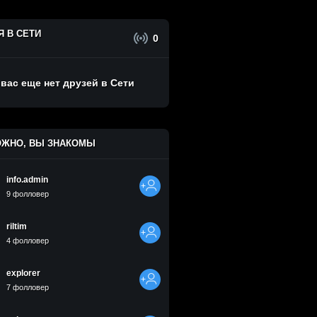
Я В СЕТИ
0
 вас еще нет друзей в Сети
ЖНО, ВЫ ЗНАКОМЫ
info.admin
9 фолловер
riltim
4 фолловер
explorer
7 фолловер