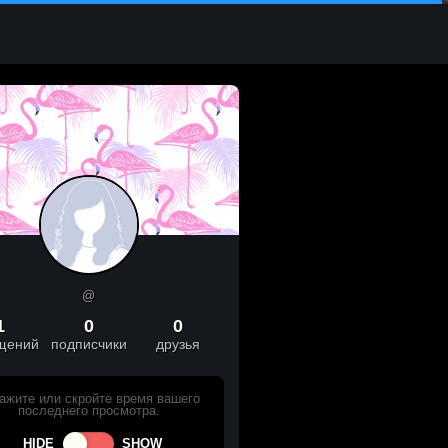
@
1
0
0
щений
подписчики
друзья
ажите или скройте время вашего
последнего просмотра.
HIDE
SHOW