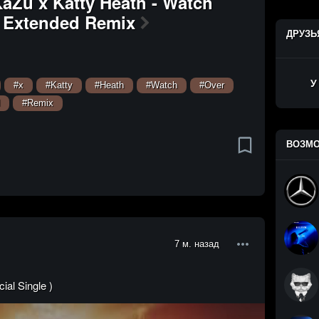
aZu x Katty Heath - Watch
 Extended Remix
ДРУЗЬ
У
#x
#Katty
#Heath
#Watch
#Over
#Remix
ВОЗМО
7 м. назад
ial Single )