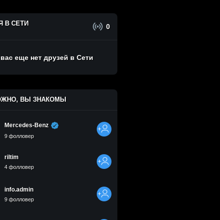
Я В СЕТИ
0
 вас еще нет друзей в Сети
ЖНО, ВЫ ЗНАКОМЫ
Mercedes-Benz
9 фолловер
riltim
4 фолловер
info.admin
9 фолловер