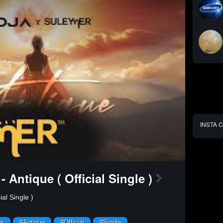
╔════╗
╚═╗╔═╝
──║║──
──║║──
──║║──
──╚╝──
INSTA 
 Antique ( Official Single )
ial Single )
er
#Antique
#Official
#Single