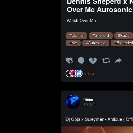
Dennis Sheperd x K
Over Me Aurosonic
Watch Over Me
#Dennis
#Sheperd
#KaZu
#Me
#Aurosonic
#Extended
3
like
Riltim
@riltim
Dj Goja x Suleymer - Antique ( Offic