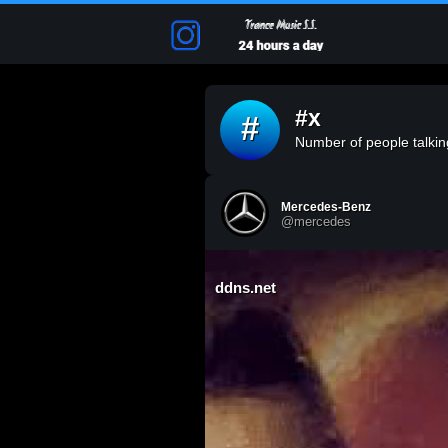
#x
#
Number of people talking
Mercedes-Benz
@mercedes
ddns.net