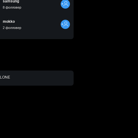
samsung
8 фолловер
mokko
2 фолловер
╔═══╗╔══╗╔╗─╔╗╔══╗╔═══╗───╔╗──╔╗╔╗╔╗╔══╗╔══╗╔══╗──
║╔═╗║║╔╗║║╚═╝║║╔═╝║╔══╝───║║──║║║║║║║╔═╝╚╗╔╝║╔═╝──
║╚═╝║║╚╝║║╔╗─║║║──║╚══╗───║╚╗╔╝║║║║║║╚═╗─║║─║║────
║╔╗╔╝║╔╗║║║╚╗║║║──║╔══╝───║╔╗╔╗║║║║║╚═╗║─║║─║║────
║║║║─║║║║║║─║║║╚═╗║╚══╗───║║╚╝║║║╚╝║╔═╝║╔╝╚╗║╚═╗──
╚╝╚╝─╚╝╚╝╚╝─╚╝╚══╝╚═══╝───╚╝──╚╝╚══╝╚══╝╚══╝╚══╝──
CLONE