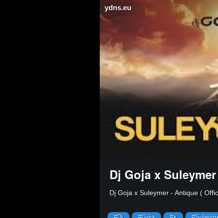
ydns.eu
Dj Goja x Suleymer -
⁣Dj Goja x Suleymer - Antique ( Offic
#Dj
#Goja
#x
#Suleym