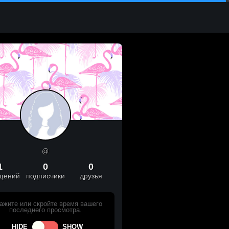
@
1
0
0
щений
подписчики
друзья
ажите или скройте время вашего
последнего просмотра.
HIDE
SHOW