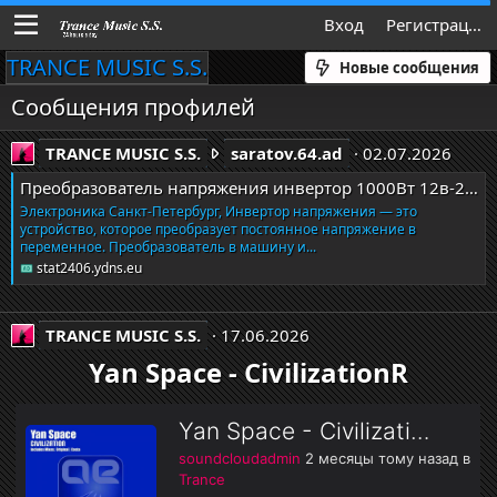
Вход
Регистрация
TRANCE MUSIC S.S.
Новые сообщения
Сообщения профилей
T
TRANCE MUSIC S.S.
saratov.64.ad
02.07.2026
R
Преобразователь напряжения инвертор 1000Вт 12в-220в Санкт-Петербург - saratov.64.ad
A
Электроника Санкт-Петербург, Инвертор напряжения — это
N
устройство, которое преобразует постоянное напряжение в
C
переменное. Преобразователь в машину и...
E
stat2406.ydns.eu
M
U
TRANCE MUSIC S.S.
17.06.2026
S
I
Yan Space - CivilizationR
C
S
.
S
.