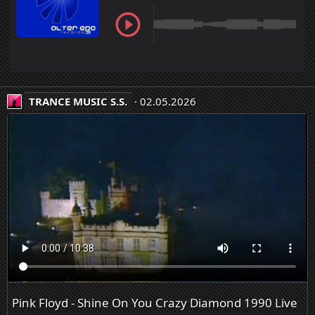
н
а
п
и
с
а
л
TRANCE MUSIC S.S.
02.05.2026
в
п
р
о
ф
и
л
е
s
a
r
a
t
o
Pink Floyd - Shine On You Crazy Diamond 1990 Live
v