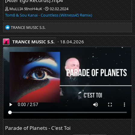
[Alter Ego Records].mp4
MuLLIA 9InoH4uK
02.02.2024
Tom8 & Sou Kanai - Countless (Witness45 Remix)
Р
TRANCE MUSIC S.S.
е
а
TRANCE MUSIC S.S.
18.04.2026
к
ц
и
и
:
Parade of Planets - C'est Toi