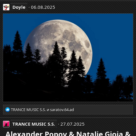
а
Doyle
06.08.2025
к
ц
и
и
:
Р
TRANCE MUSIC S.S.
и
saratov.64.ad
е
а
TRANCE MUSIC S.S.
27.07.2025
к
ц
Alexander Popov & Natalie Gioia &