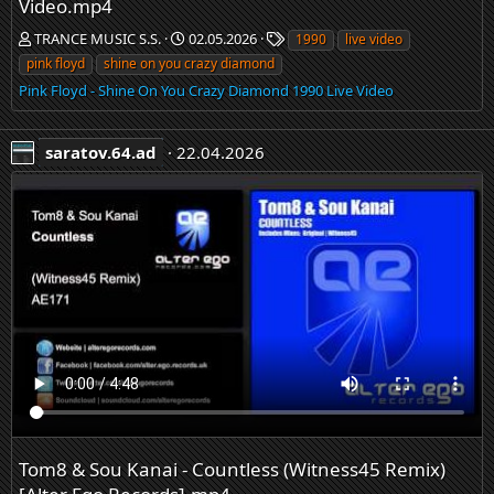
Video.mp4
.
TRANCE MUSIC S.S.
02.05.2026
1990
live video
6
pink floyd
shine on you crazy diamond
4
.
Pink Floyd - Shine On You Crazy Diamond 1990 Live Video
a
d
saratov.64.ad
22.04.2026
.
Tom8 & Sou Kanai - Countless (Witness45 Remix)