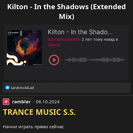
ц
Kilton - In the Shadows (Extended
и
Mix)
и
:
Р
saratov.64.ad
е
а
rambler
06.10.2024
к
ц
TRANCE MUSIC S.S.
и
и
:
Начни играть прямо сейчас