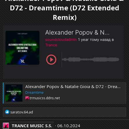
и
D72 - Dreamtime (D72 Extended
и
:
Remix)
Alexander Popov & Natalie Gioia & D72 - Dreamtime (D72 Extended Remix)
Dreamtime
trmusicss.ddns.net
Р
saratov.64.ad
е
а
TRANCE MUSIC S.S.
06.10.2024
к