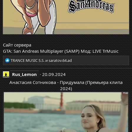
Сайт сервера
GTA: San Andreas Multiplayer (SAMP) Мод: LIVE TrMusic
Р
TRANCE MUSIC S.S.
и
saratov.64.ad
е
а
Rus_Lemon
20.09.2024
к
ц
Анастасия Сотникова - Придумала (Премьера клипа
и
2024)
и
: