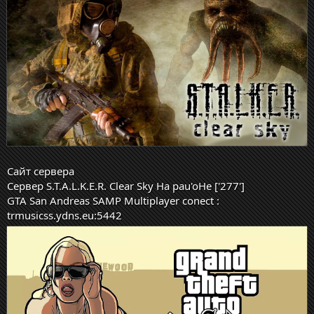
Сайт сервера
Сервер S.T.A.L.K.E.R. Clear Sky Ha pau'oHe ['277']
GTA San Andreas
SAMP Multiplayer conect :
trmusicss.ydns.eu:5442