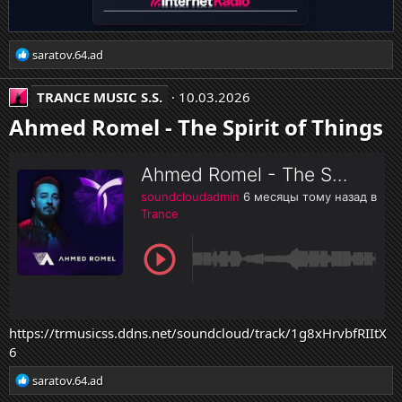
Р
saratov.64.ad
е
а
TRANCE MUSIC S.S.
10.03.2026
к
ц
Ahmed Romel - The Spirit of Things
и
и
:
https://trmusicss.ddns.net/soundcloud/track/1g8xHrvbfRIItX
6
Р
saratov.64.ad
е