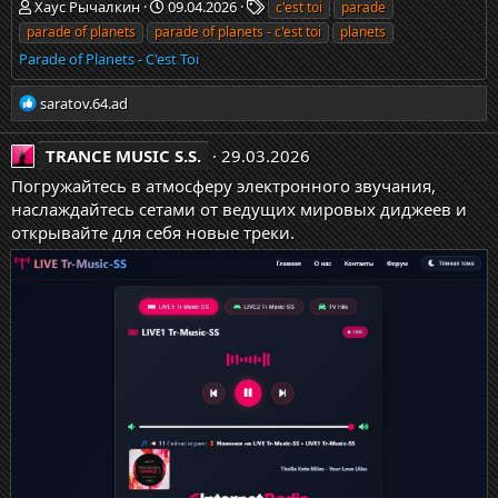
Хаус Рычалкин
09.04.2026
c'est toi
parade
parade of planets
parade of planets - c'est toi
planets
Parade of Planets - C'est Toi
Р
saratov.64.ad
е
а
TRANCE MUSIC S.S.
29.03.2026
к
ц
Погружайтесь в атмосферу электронного звучания,
и
наслаждайтесь сетами от ведущих мировых диджеев и
и
открывайте для себя новые треки.
: