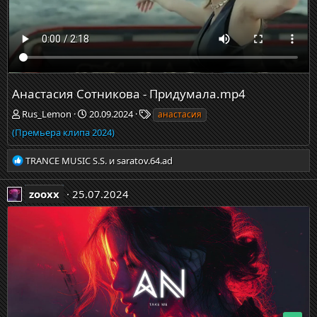
Анастасия Сотникова - Придумала.mp4
Rus_Lemon
20.09.2024
анастасия
(Премьера клипа 2024)
Р
TRANCE MUSIC S.S.
и
saratov.64.ad
е
а
zooxx
25.07.2024
к
ц
и
и
: