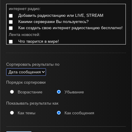
интернет радио:
Добавить радиостанцию или LIVE, STREAM
Какими серверами Вы пользуетесь?
Как создать свою интернет радиостанцию бесплатно!
Лента новостей:
Что творится в мире!
Саратов, Новости, Интересное
Моя реклама и объявления
разное:
Сортировать результаты по
🌐TRANCE MUSIC🔥- [клипы]
Предложения тем!
Автовладельцы
Порядок сортировки
Беседы
Возрастание
Убывание
Женская комната
Мужская комната
Показывать результаты как
Android - Разработка и программирование
интернет:
Как темы
Как сообщения
Программирование
Настройка серверов
HTTPS и SSL-сертификат