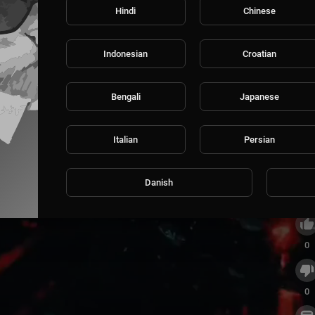
Hindi
Chinese
Indonesian
Croatian
Bengali
Japanese
Italian
Persian
⁣The top songs in Trance
Danish
0
0