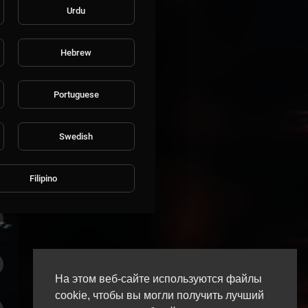
Urdu
Hebrew
Portuguese
Swedish
Filipino
На этом веб-сайте используются файлы
cookie, чтобы вы могли получить лучший