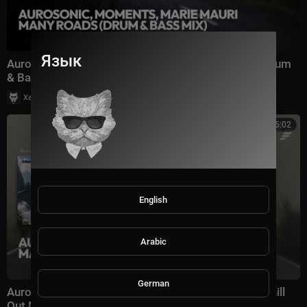
Язык
Aurosonic, Moments, Marie Mauri - Many Roads (Drum
& Bass Mix) [SYNTHBIOS RECORDS]
|
Хаус Рычалкин
167 просмотры
5:02
English
Arabic
German
Aurosonic, Moments, Marie Mauri - Many Roads (Chill
Out Mix) [SYNTHBIOS CHILL]