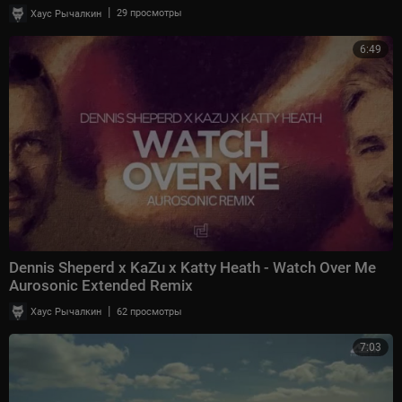
|
Хаус Рычалкин
29 просмотры
6:49
Dennis Sheperd x KaZu x Katty Heath - Watch Over Me
Aurosonic Extended Remix
|
Хаус Рычалкин
62 просмотры
7:03