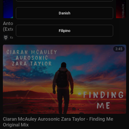
Danish
Anton Pallmer Synaptic Space — If I Wanted To
(Extended Mix)
Filipino
|
Хаус Рычалкин
36 просмотры
3:45
Ciaran McAuley Aurosonic Zara Taylor - Finding Me
Original Mix