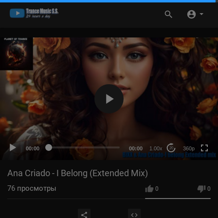
360p
HD
auto
00:00
00:00
1.00x
360p
20
Ana Criado - I Belong (Extended Mix)
76
просмотры
0
0