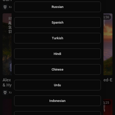
|
Russian
Хаус Рычалкин
25 просмотры
3:56
Spanish
Turkish
Hindi
Chinese
Alex M.O.R.P.H. & Ana Criado - Sunset Boulevard (Sted-E
& Hybrid Heights Remix) [TRANCE CLAS
Urdu
|
Хаус Рычалкин
9 просмотры
Indonesian
5:25