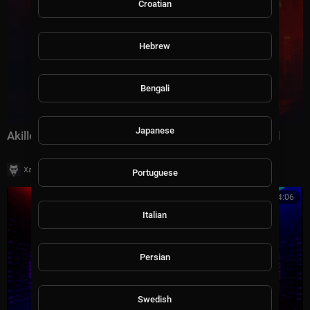
Croatian
Hebrew
Bengali
Japanese
Akille - Destined By Gravity [Audio Imprint] Extended
|
Хаус Рычалкин
9 просмотры
Portuguese
4:06
Italian
Persian
Swedish