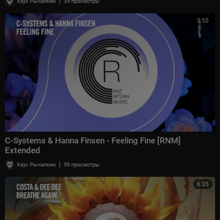
|
Хаус Рычалкин
39 просмотры
5:55
C-Systems & Hanna Finsen - Feeling Fine [RNM]
Extended
|
Хаус Рычалкин
59 просмотры
6:35