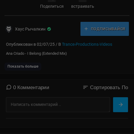
Поделиться
встраивать
Хаус Рычалкин
ПОДПИСЫВАЙСЯ
Опубликован в 02/07/25 / В
Trance›Productions›Videos
⁣Ana Criado - I Belong (Extended Mix)
Показать больше
sort
0 Комментарии
Сортировать По