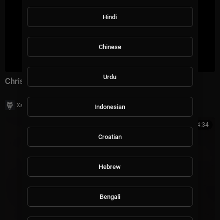
Hindi
Chinese
Urdu
Christian Monique - Aria (Original Mix)
|
Хаус Рычалкин
12 просмотры
Indonesian
00:04:34
Croatian
Hebrew
Bengali