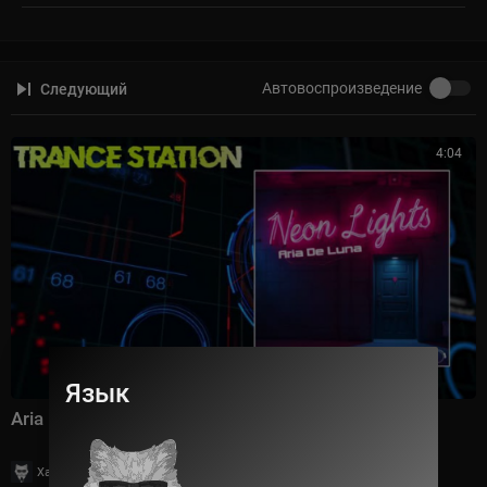
Автовоспроизведение
Следующий
4:04
Язык
Aria De Luna - Neon Lights (Original Mix)
|
Хаус Рычалкин
61 просмотры