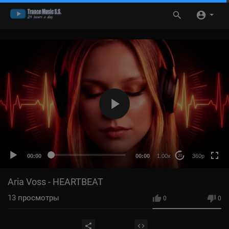
360p
HD
auto
00:00
00:00
1.00x
360p
20
Aria Voss - HEARTBEAT
13
просмотры
0
0