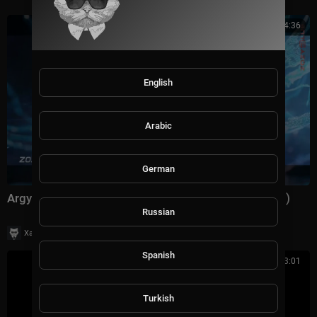
4:36
English
Arabic
German
Argy & Omnya - Aria (Progressive Mix) (Music Video)
Russian
|
Хаус Рычалкин
54 просмотры
Spanish
00:03:01
Turkish