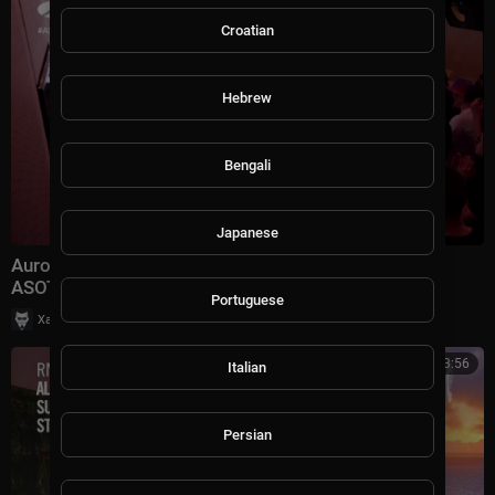
Croatian
Hebrew
Bengali
Japanese
Aurosonic & Zara Taylor - Air (Elite Electronic Remix
ASOT 1268 cut)
Portuguese
|
Хаус Рычалкин
41 просмотры
3:56
Italian
Persian