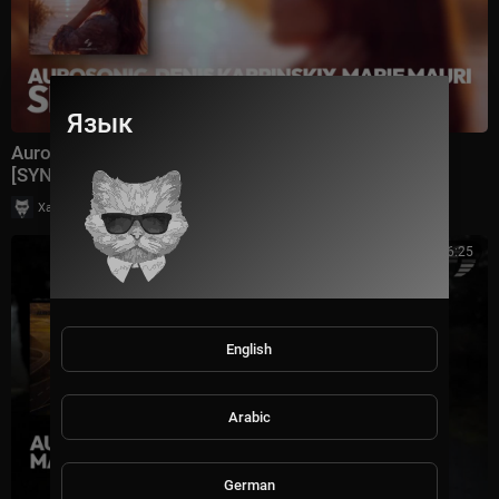
Язык
Aurosonic, Denis Karpinskiy, Marie Mauri - Shine On
[SYNTHBIOS CHILL]
|
Хаус Рычалкин
17 просмотры
6:25
English
Arabic
German