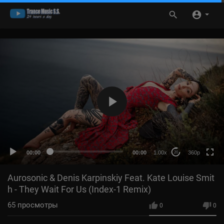
360p
HD
auto
00:00
00:00
1.00x
360p
20
Aurosonic & Denis Karpinskiy Feat. Kate Louise Smit
h - They Wait For Us (Index-1 Remix)
65
просмотры
0
0