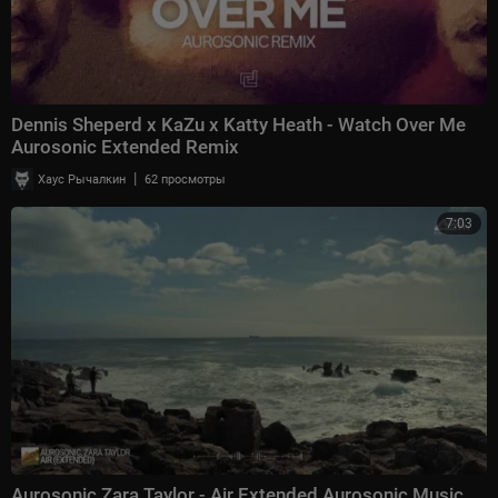
Dennis Sheperd x KaZu x Katty Heath - Watch Over Me
Aurosonic Extended Remix
|
Хаус Рычалкин
62 просмотры
7:03
Aurosonic Zara Taylor - Air Extended Aurosonic Music