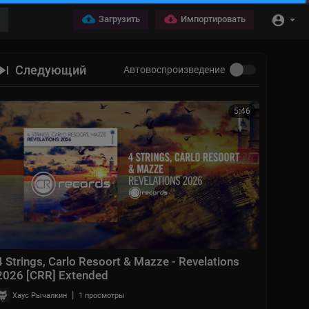
Загрузить
Импортировать
Следующий
Автовоспроизведение
5:46
4 Strings, Carlo Resoort & Mazze - Revelations
2026 [CRR] Extended
|
Хаус Рычалкин
1 просмотры