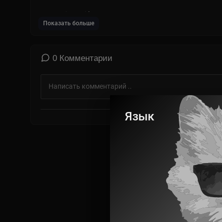
⁣Kate Louise Smith
Показать больше
⁣Careless (Extended)
0 Комментарии
Язык