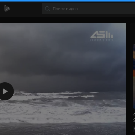
360p
240p