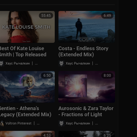
55:45
6:49
Best Of Kate Louise
Costa - Endless Story
Smith | Top Released
(Extended Mix)
Tracks | Vocal Trance
|
|
Хаус Рычалкин
13 просмотры
Хаус Рычалкин
9 просмотры
Mix
6:50
8:00
Sentien - Athena’s
Aurosonic & Zara Taylor
Legacy (Extended Mix)
- Fractions of Light
(Extended)
|
|
Voltron Pinterest
11 просмотры
Хаус Рычалкин
17 просмотры
4:53
6:25