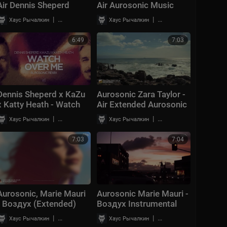
Air Dennis Sheperd
Air Aurosonic Music
Freak E Beatz Remi
|
|
Хаус Рычалкин
42 просмотры
Хаус Рычалкин
45 просмотры
6:49
7:03
Dennis Sheperd x KaZu
Aurosonic Zara Taylor -
x Katty Heath - Watch
Air Extended Aurosonic
Over Me Aurosonic
Music
|
|
Хаус Рычалкин
62 просмотры
Хаус Рычалкин
40 просмотры
Extended Remix
7:03
7:04
Aurosonic, Marie Mauri
Aurosonic Marie Mauri -
- Воздух (Extended)
Воздух Instrumental
[AUROSONIC MUSIC]
AUROSONIC MUSIC
|
|
Хаус Рычалкин
99 просмотры
Хаус Рычалкин
17 просмотры