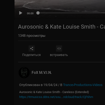
00:00
Aurosonic & Kate Louise Smith - C
1348
просмотры
Поделиться
встраивать
FoX M.V.I.N.
Опубликован в 19/04/24 / В
Trance›Productions›Videos
⁣Aurosonic & Kate Louise Smith - Careless (Extended)
https://trmusicss.ddns.net/sou....ndcloud/track/CjF6hm