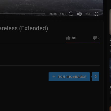
auto
00:00
1.00x
360p
20
areless (Extended)
508
0
0
ПОДПИСЫВАЙСЯ