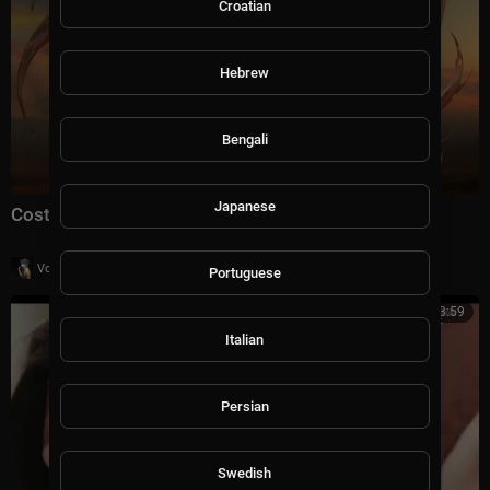
Croatian
Hebrew
Bengali
Japanese
Costa & Dee Dee - Breathe Again [RNM] Extended
|
Voltron Pinterest
102 просмотры
Portuguese
3:59
Italian
Persian
Swedish