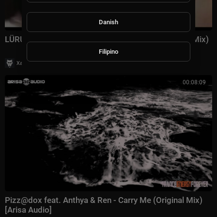
Danish
LÜRUM feat. That Girl - The Way It Goes (Extended Mix)
Filipino
|
Хаус Рычалкин
48 просмотры
00:08:09
Pizz@dox feat. Anthya & Ren - Carry Me (Original Mix)
[Arisa Audio]