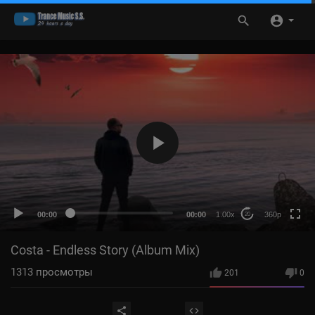
360p
HD
auto
00:00
00:00
1.00x
360p
20
Costa - Endless Story (Album Mix)
1313
просмотры
201
0