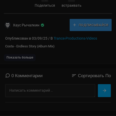
Поделиться
встраивать
Хаус Рычалкин
ПОДПИСЫВАЙСЯ
Опубликован в 03/09/25 / В
Trance›Productions›Videos
⁣Costa - Endless Story (Album Mix)
Показать больше
sort
0 Комментарии
Сортировать По