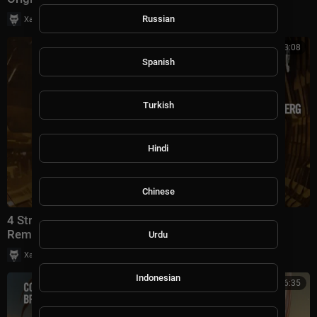
|
Russian
Хаус Рычалкин
29 просмотры
3:08
Spanish
Turkish
Hindi
Chinese
4 Strings & Susanne Teutenberg - Let It Rain (Costa
Remix) [RNM] + LYRICS
Urdu
|
Хаус Рычалкин
61 просмотры
Indonesian
6:35