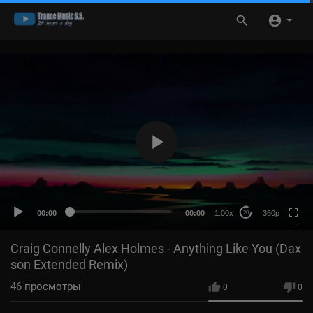
360p
HD
auto
00:00
00:00
1.00x
360p
20
Craig Connelly Alex Holmes - Anything Like You (Dax
son Extended Remix)
46
просмотры
0
0