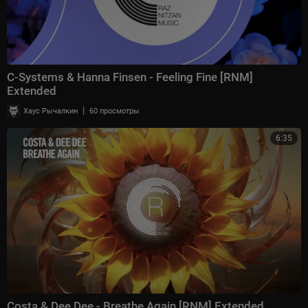
C-Systems & Hanna Finsen - Feeling Fine [RNM]
Extended
|
Хаус Рычалкин
60 просмотры
6:35
Costa & Dee Dee - Breathe Again [RNM] Extended