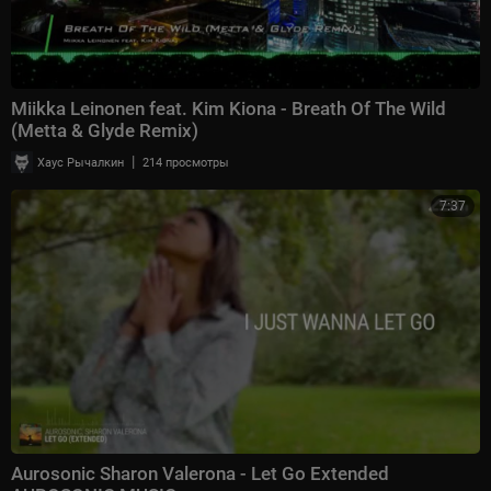
Miikka Leinonen feat. Kim Kiona - Breath Of The Wild
(Metta & Glyde Remix)
|
Хаус Рычалкин
214 просмотры
7:37
Aurosonic Sharon Valerona - Let Go Extended