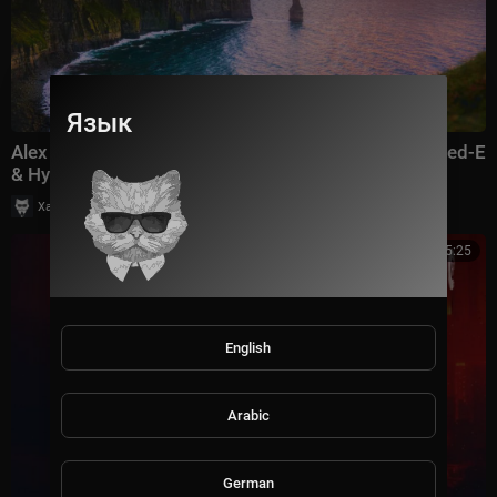
Язык
Alex M.O.R.P.H. & Ana Criado - Sunset Boulevard (Sted-E
& Hybrid Heights Remix) [TRANCE CLAS
|
Хаус Рычалкин
9 просмотры
5:25
English
Arabic
German