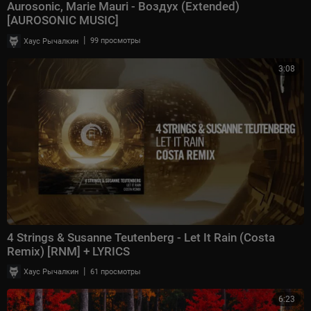
Aurosonic, Marie Mauri - Воздух (Extended)
[AUROSONIC MUSIC]
|
Хаус Рычалкин
99 просмотры
3:08
4 Strings & Susanne Teutenberg - Let It Rain (Costa
Remix) [RNM] + LYRICS
|
Хаус Рычалкин
61 просмотры
6:23