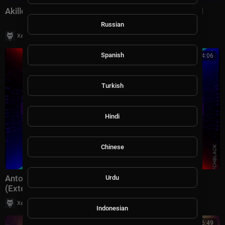
Akille - Destined By Gravity [Audio Imprint] Extended
Russian
|
Хаус Рычалкин
9 просмотры
Spanish
4:06
Turkish
Hindi
Chinese
Anton Pallmer Synaptic Space — If I Wanted To
Urdu
(Extended Mix)
|
Хаус Рычалкин
36 просмотры
Indonesian
6:49