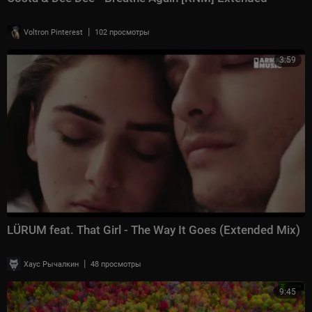
|
Voltron Pinterest
102 просмотры
3:59
LÜRUM feat. That Girl - The Way It Goes (Extended Mix)
|
Хаус Рычалкин
48 просмотры
9:45