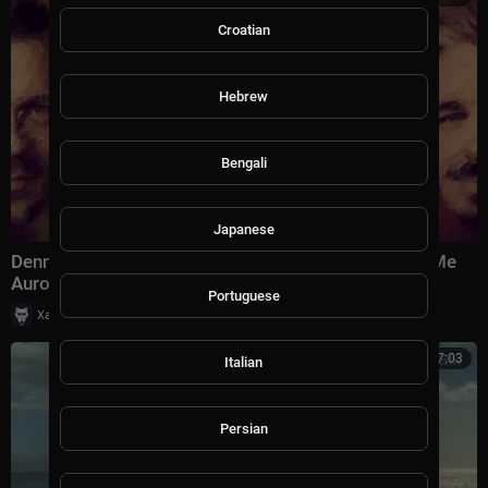
Croatian
Hebrew
Bengali
Japanese
Dennis Sheperd x KaZu x Katty Heath - Watch Over Me
Aurosonic Extended Remix
Portuguese
|
Хаус Рычалкин
62 просмотры
7:03
Italian
Persian