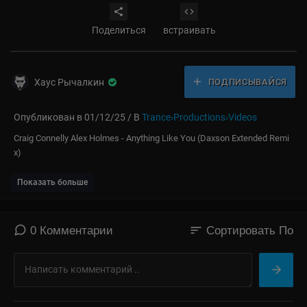
Поделиться
встраивать
Хаус Рычалкин
ПОДПИСЫВАЙСЯ
Опубликован в 01/12/25 / В
Trance›Productions›Videos
⁣Craig Connelly Alex Holmes - Anything Like You (Daxson Extended Remi
x)
Показать больше
sort
0 Комментарии
Сортировать По