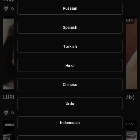
|
Russian
Хаус Рычалкин
29 просмотры
3:59
Spanish
Turkish
Hindi
Chinese
LÜRUM feat. That Girl - The Way It Goes (Extended Mix)
Urdu
|
Хаус Рычалкин
48 просмотры
Indonesian
00:08:09