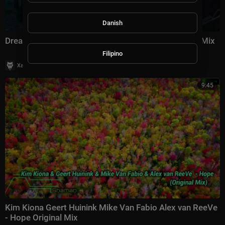
Danish
Dreamseekers Kim Kiona - Bringer Of Light Original Mix
Filipino
|
Хаус Рычалкин
65 просмотры
9:45
Kim Kiona Geert Huinink Mike Van Fabio Alex van ReeVe
- Hope Original Mix