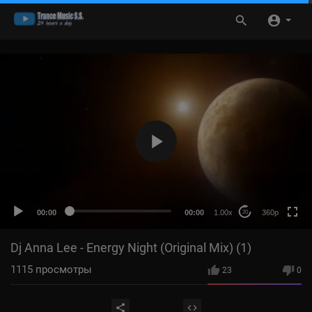
360p
240p
auto
00:00
00:00
1.00x
360p
20
Dj Anna Lee - Energy Night (Original Mix) (1)
1115
просмотры
23
0