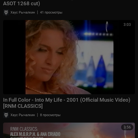
ASOT 1268 cut)
|
Хаус Рычалкин
41 просмотры
3:03
In Full Color - Into My Life - 2001 (Official Music Video)
[RNM CLASSICS]
|
Хаус Рычалкин
8 просмотры
3:56