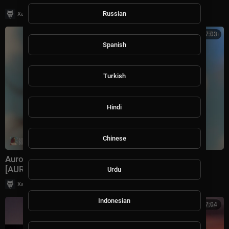
|
Russian
Хаус Рычалкин
40 просмотры
7:03
Spanish
Turkish
Hindi
Chinese
Aurosonic, Marie Mauri - Воздух (Extended)
[AUROSONIC MUSIC]
Urdu
|
Хаус Рычалкин
99 просмотры
Indonesian
7:04