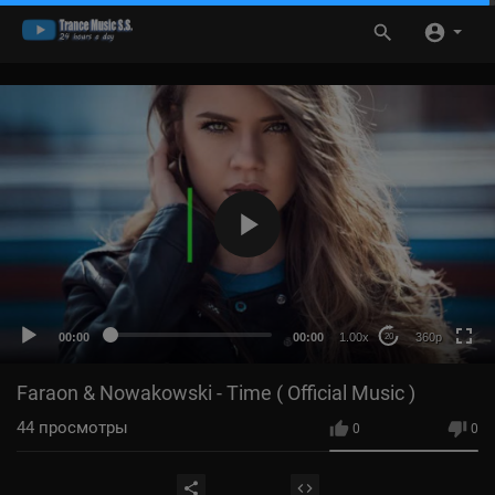
360p
HD
auto
00:00
00:00
1.00x
360p
20
Faraon & Nowakowski - Time ( Official Music )
44
просмотры
0
0