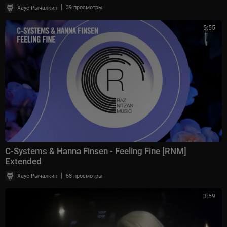
|
Хаус Рычалкин
39 просмотры
5:55
C-Systems & Hanna Finsen - Feeling Fine [RNM]
Extended
|
Хаус Рычалкин
58 просмотры
3:59