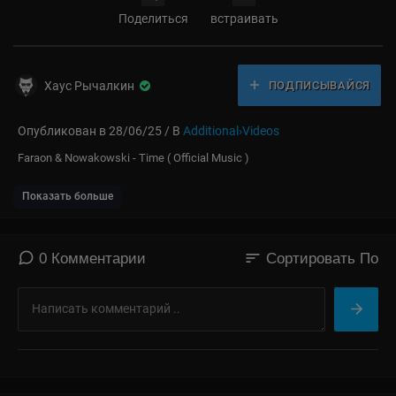
Поделиться
встраивать
Хаус Рычалкин
ПОДПИСЫВАЙСЯ
Опубликован в 28/06/25 / В
Additional›Videos
⁣Faraon & Nowakowski - Time ( Official Music )
Показать больше
sort
0 Комментарии
Сортировать По