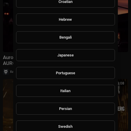
Croatian
Hebrew
Bengali
Japanese
Aurosonic Marie Mauri - Воздух Instrumental
AUROSONIC MUSIC
|
Хаус Рычалкин
17 просмотры
Portuguese
3:08
Italian
Persian
Swedish