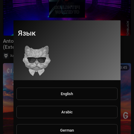
Язык
Anton Pallmer Synaptic Space — If I Wanted To
(Extended Mix)
|
Хаус Рычалкин
36 просмотры
3:45
English
Arabic
German