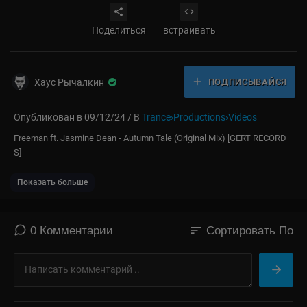
Поделиться
встраивать
Хаус Рычалкин
ПОДПИСЫВАЙСЯ
Опубликован в 09/12/24 / В
Trance›Productions›Videos
⁣Freeman ft. Jasmine Dean - Autumn Tale (Original Mix) [GERT RECORD
S]
Показать больше
sort
0 Комментарии
Сортировать По