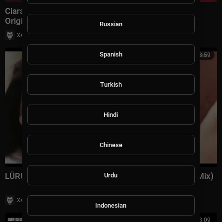
Ciaran McAuley Aurosonic Zara Taylor - Finding Me
Original Mix
Russian
|
Хаус Рычалкин
29 просмотры
Spanish
3:59
Turkish
Hindi
Chinese
LÜRUM feat. That Girl - The Way It Goes (Extended Mix)
Urdu
|
Хаус Рычалкин
48 просмотры
Indonesian
00:08:09