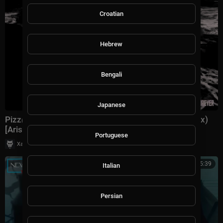
Croatian
Hebrew
Bengali
Japanese
Pizz@dox feat. Anthya & Ren - Carry Me (Original Mix)
[Arisa Audio]
Portuguese
|
Хаус Рычалкин
34 просмотры
5:39
Italian
Persian