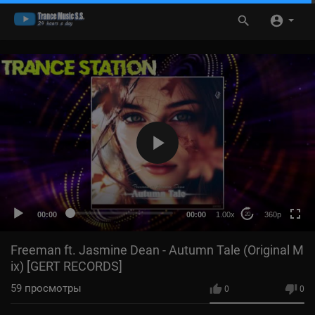
360p
240p
auto
00:00
00:00
1.00x
360p
20
Freeman ft. Jasmine Dean - Autumn Tale (Original M
ix) [GERT RECORDS]
59
просмотры
0
0