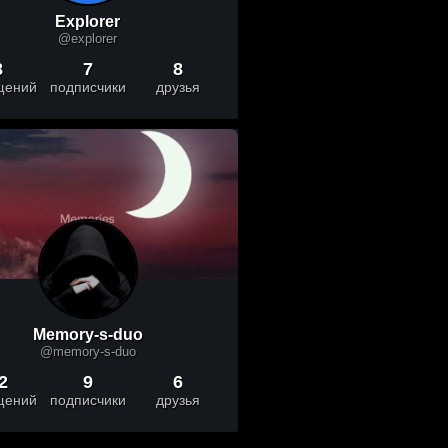
Explorer
@explorer
8
7
8
щений
подписчики
друзья
Memory-s-duo
@memory-s-duo
2
9
6
щений
подписчики
друзья