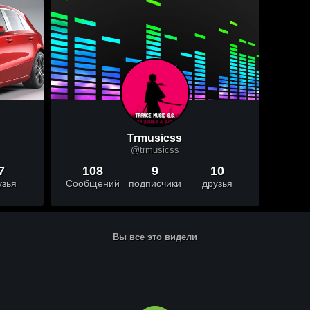
Trmusicss
@trmusicss
7
108
9
10
узья
Сообщений
подписчики
друзья
Вы все это видели