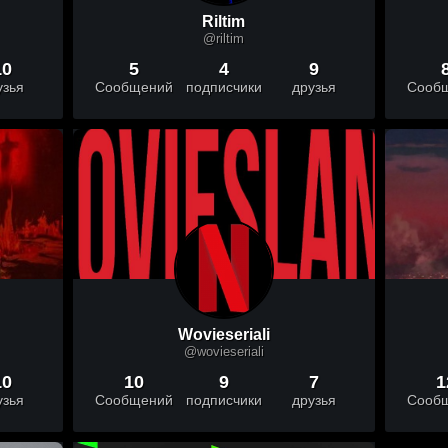
Riltim
@riltim
10
5
4
9
узья
Сообщений
подписчики
друзья
Сооб
Wovieseriali
@wovieseriali
10
10
9
7
1
узья
Сообщений
подписчики
друзья
Сооб