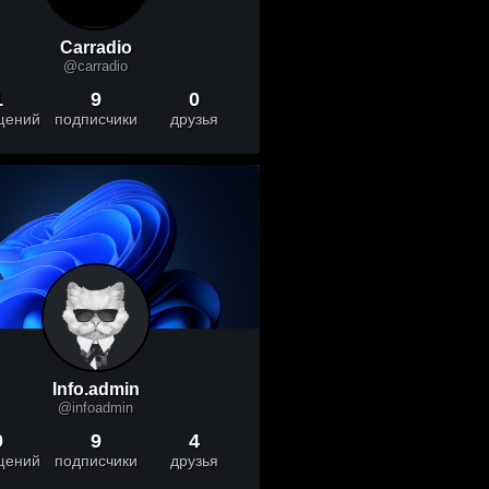
Carradio
@carradio
1
9
0
щений
подписчики
друзья
Info.admin
@infoadmin
9
9
4
щений
подписчики
друзья