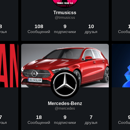
Trmusicss
@trmusicss
8
108
9
10
узья
Сообщений
подписчики
друзья
Сооб
Mercedes-Benz
@mercedes
7
18
9
7
узья
Сообщений
подписчики
друзья
Сооб