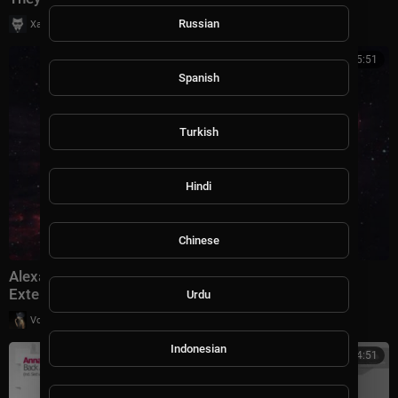
|
Russian
Хаус Рычалкин
65 просмотры
5:51
Spanish
Turkish
Hindi
Chinese
Alexander Popov & Natalie Gioia - Dreamtime (D72
Extended Remix)
Urdu
|
Voltron Pinterest
9 просмотры
Indonesian
4:51