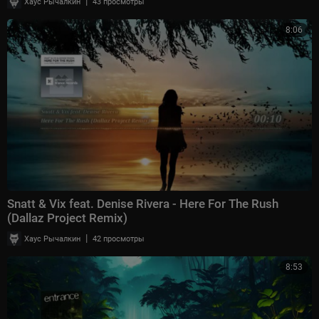
|
Хаус Рычалкин
43 просмотры
8:06
Snatt & Vix feat. Denise Rivera - Here For The Rush
(Dallaz Project Remix)
|
Хаус Рычалкин
42 просмотры
8:53