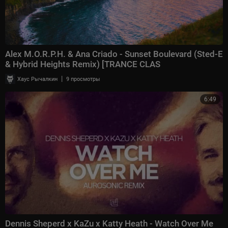
Alex M.O.R.P.H. & Ana Criado - Sunset Boulevard (Sted-E
& Hybrid Heights Remix) [TRANCE CLAS
|
Хаус Рычалкин
9 просмотры
6:49
Dennis Sheperd x KaZu x Katty Heath - Watch Over Me