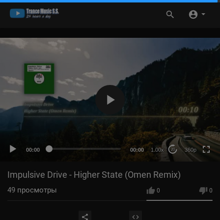
360p
HD
auto
00:00
00:00
1.00x
360p
20
Impulsive Drive - Higher State (Omen Remix)
49
просмотры
0
0