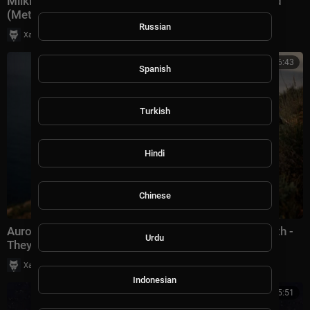
Miikka Leinonen feat. Kim Kiona - Breath Of The Wild
(Metta & Glyde Remix)
Russian
|
Хаус Рычалкин
214 просмотры
6:43
Spanish
Turkish
Hindi
Chinese
Aurosonic & Denis Karpinskiy Feat. Kate Louise Smith -
Urdu
They Wait For Us (Index-1 Remix)
|
Хаус Рычалкин
65 просмотры
Indonesian
5:51