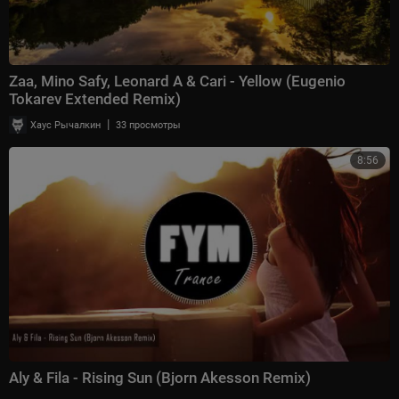
Zaa, Mino Safy, Leonard A & Cari - Yellow (Eugenio
Tokarev Extended Remix)
|
Хаус Рычалкин
33 просмотры
8:56
Aly & Fila - Rising Sun (Bjorn Akesson Remix)