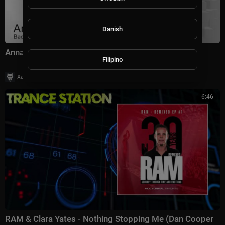
Danish
Anna Lee feat Kate Miles - Back Again UDM Remix
Filipino
|
Хаус Рычалкин
43 просмотры
6:46
RAM & Clara Yates - Nothing Stopping Me (Dan Cooper