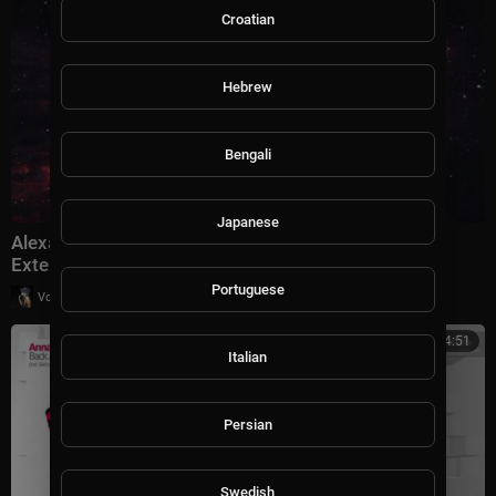
Croatian
Hebrew
Bengali
Japanese
Alexander Popov & Natalie Gioia - Dreamtime (D72
Extended Remix)
Portuguese
|
Voltron Pinterest
9 просмотры
4:51
Italian
Persian
Swedish