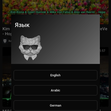
Язык
Kim Kiona Geert Huinink Mike Van Fabio Alex van ReeVe
- Hope Original Mix
|
Хаус Рычалкин
53 просмотры
5:57
English
Arabic
German