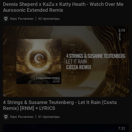
Dennis Sheperd x KaZu x Katty Heath - Watch Over Me
Aurosonic Extended Remix
|
Хаус Рычалкин
62 просмотры
3:08
4 Strings & Susanne Teutenberg - Let It Rain (Costa
Remix) [RNM] + LYRICS
|
Хаус Рычалкин
61 просмотры
7:32