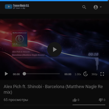
360p
240p
auto
00:00
00:00
1.00x
360p
20
Alex Pich ft. Shinobi - Barcelona (Matthew Nagle Re
mix)
65
просмотры
0
0