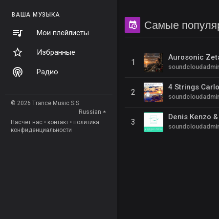
ВАША МУЗЫКА
Самые популяр
Мои плейлисты
Избранные
1
soundcloudadmi
Радио
2
soundcloudadmi
© 2026 Trance Music S.S.
Russian
3
Насчет нас
•
контакт
•
политика
soundcloudadmi
конфиденциальности