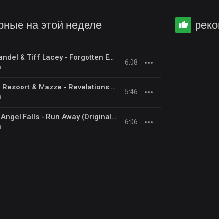
ные на этой неделе
рек
Aurosonic Zetandel & Tiff Lacey - Forgotten Empress (Extended)
6:08
n
4 Strings Carlo Resoort & Mazze - Revelations 2026 [CRR] Extended
5:46
n
Denis Kenzo & Angel Falls - Run Away (Original Mix)
6:06
n