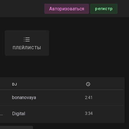
Авторизоваться
регистр
ПЛЕЙЛИСТЫ
DJ
bonanovaya
2:41
Digital
VEIGEL - Я M5 ты AMG (DJ Smell Extended Remix)
3:34