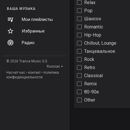
Relax
ВАША МУЗЫКА
Pop
Шансон
Мои плейлисты
Romantic
Избранные
Hip-Hop
Радио
Chillout, Lounge
Танцевальное
Rock
© 2026 Trance Music S.S.
Russian
Retro
Насчет нас
•
контакт
•
политика
Classical
конфиденциальности
Remix
80-90е
Other