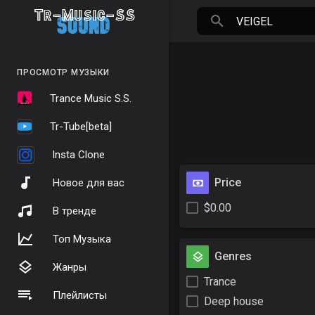
ПРОСМОТР МУЗЫКИ
Trance Music S.S.
Tr-Tube[beta]
Insta Clone
Price
Новое для вас
$0.00
В тренде
Топ Музыка
Genres
Жанры
Trance
Плейлисты
Deep house