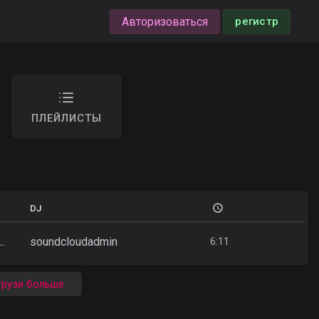
Авторизоваться
регистр
ПЛЕЙЛИСТЫ
DJ
soundcloudadmin
 T. - Unstoppable (Extended Mix)
6:11
грузи больше