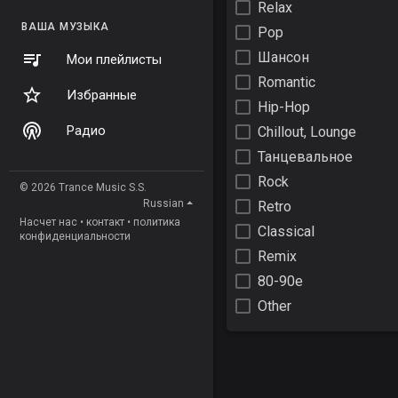
Relax
ВАША МУЗЫКА
Pop
Шансон
Мои плейлисты
Romantic
Избранные
Hip-Hop
Радио
Chillout, Lounge
Танцевальное
Rock
© 2026 Trance Music S.S.
Russian
Retro
Насчет нас
•
контакт
•
политика
Classical
конфиденциальности
Remix
80-90е
Other