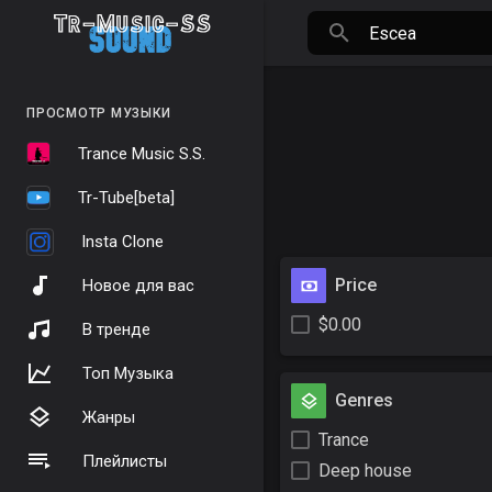
ПРОСМОТР МУЗЫКИ
Trance Music S.S.
Tr-Tube[beta]
Insta Clone
Price
Новое для вас
$0.00
В тренде
Топ Музыка
Genres
Жанры
Trance
Плейлисты
Deep house