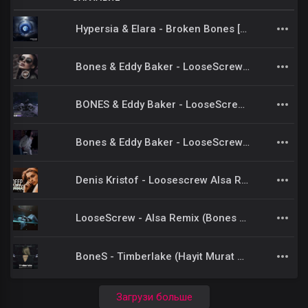
Hypersia & Elara - Broken Bones [RNM] Extended
Bones & Eddy Baker - LooseScrew (ZERRID Remix)
BONES & Eddy Baker - LooseScrew (DIEZZ Remix)
Bones & Eddy Baker - LooseScrew (SEE PRO REMIX)
Denis Kristof - Loosescrew Alsa Remix Bones and Eddy Baker Deep House Remix-2024
LooseScrew - Alsa Remix (Bones & Eddy Baker) Deep House Remix
BoneS - Timberlake (Hayit Murat Remix)
Загрузи больше