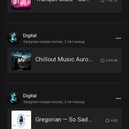
1:42:12
Digital
Загрузил новую песню,
2 лет назад
Chillout Music Aurora Night - A Year Long Story
2:04:46
Digital
Загрузил новую песню,
2 лет назад
Gregorian — So Sad (Extended Sacrifice)
4:43