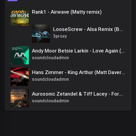
Rank1 - Airwave (Matty remix)
LooseScrew - Alsa Remix (Bones & Eddy Baker) Deep House Remix
3proxy
Andy Moor Betsie Larkin - Love Again (Original Mix).mp3
soundcloudadmin
Hans Zimmer - King Arthur (Matt Daver Remix)
soundcloudadmin
Aurosonic Zetandel & Tiff Lacey - Forgotten Empress (Extended)
soundcloudadmin