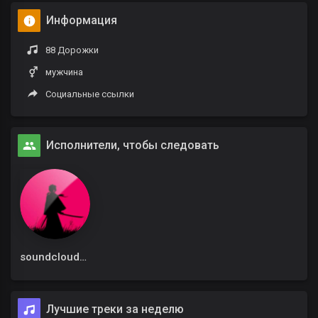
Информация
88 Дорожки
мужчина
Социальные ссылки
Исполнители, чтобы следовать
soundcloudadmin
Лучшие треки за неделю