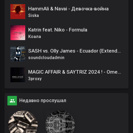
HammAli & Navai - Девочка-война
Siska
Katrin feat. Niko - Formula
Коала
SASH vs. Olly James - Ecuador (Extended Mix)
soundcloudadmin
MAGIC AFFAIR & SAYTRIZ 2024 ! - Omen III (new Saytriz version)
3proxy
Недавно прослушал