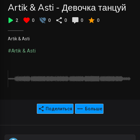
Artik & Asti - Девочка танцуй
2
0
0
0
0
0
Artik & Asti
#Artik & Asti
Поделиться
Больше