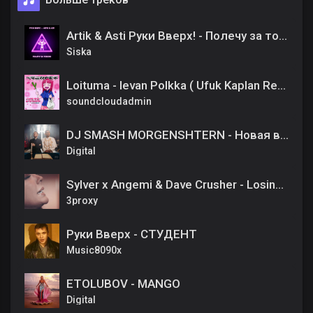
Artik & Asti Руки Вверх! - Полечу за тобою
Siska
Loituma - Ievan Polkka ( Ufuk Kaplan Remix )
soundcloudadmin
DJ SMASH MORGENSHTERN - Новая волна
Digital
Sylver x Angemi & Dave Crusher - Losing My Religion (Official Music Video)
3proxy
Руки Вверх - СТУДЕНТ
Music8090x
ETOLUBOV - MANGO
Digital