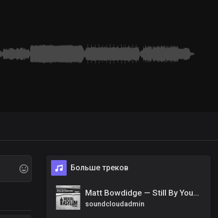
Больше треков
Matt Bowdidge — Still By Your Side (Original Mix)
soundcloudadmin