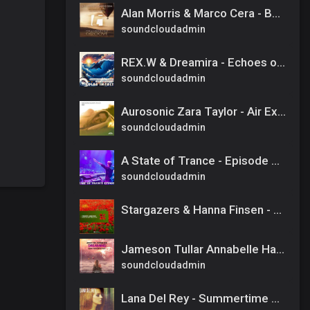
Alan Morris & Marco Cera - Balloon (Beatsole Remix)
soundcloudadmin
REX.W & Dreamira - Echoes of the Ocean (Extended Dub Mix)
soundcloudadmin
Aurosonic Zara Taylor - Air Extended Aurosonic Music
soundcloudadmin
A State of Trance - Episode 408 #ASOT408
soundcloudadmin
Stargazers & Hanna Finsen - Where My Heart Finds Its Way [Amsterdam Trance] Extended
Jameson Tullar Annabelle Hayes - Dreaming (NyTiGen Ruslan Borisov Remix)
soundcloudadmin
Lana Del Rey - Summertime Sadness (Will Room Remix)