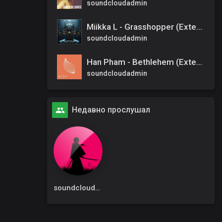
soundcloudadmin
Miikka L - Grasshopper (Extended Mix)
soundcloudadmin
Han Pham - Bethlehem (Extended Mix)
soundcloudadmin
Недавно прослушал
soundcloudadmin