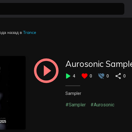
ода назад
в
Trance
Aurosonic Sample
4
0
0
0
Sampler
#Sampler
#Aurosonic