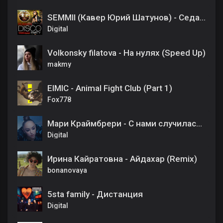
SEMMII (Кавер Юрий Шатунов) - Седая ночь
Digital
Volkonsky filatova - На нулях (Speed Up)
makmy
EIMIC - Animal Fight Club (Part 1)
Fox778
Мари Краймбрери - С нами случилась осень
Digital
Ирина Кайратовна - Айдахар (Remix)
bonanovaya
5sta family - Дистанция
Digital