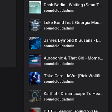
Dash Berlin - Waiting (Sean Tyas Dub Mix)
soundcloudadmin
Luke Bond feat. Georgia Mason - Alone (Simon McLeod Rework)
soundcloudadmin
James Dymond & Susana - Love You Are Made Of [FULL] (Amsterdam Trance)
soundcloudadmin
Aurosonic & That Girl - Moments Like This (Radio Edit)
soundcloudadmin
Take Care - IaVut (Rick Wollflich Remix)
soundcloudadmin
Kaltflut - Dreamscape To Heaven
soundcloudadmin
DJ T.H. Reborn Sound System & Michele C - Happily Never After (Extended Mix)