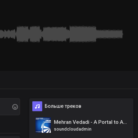
Больше треков
Mehran Vedadi - A Portal to Another Dimension (Original Mix)
soundcloudadmin