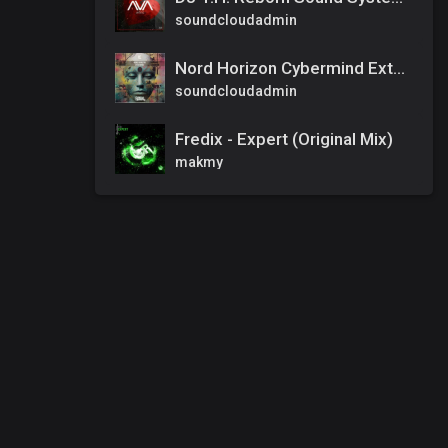
soundcloudadmin
Nord Horizon Cybermind Extended Mix
soundcloudadmin
Fredix - Expert (Original Mix)
makmy
00
:
00