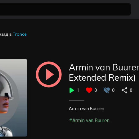
азад
в
Trance
Armin van Buuren
Extended Remix)
1
0
0
0
Armin van Buuren
#Armin van Buuren