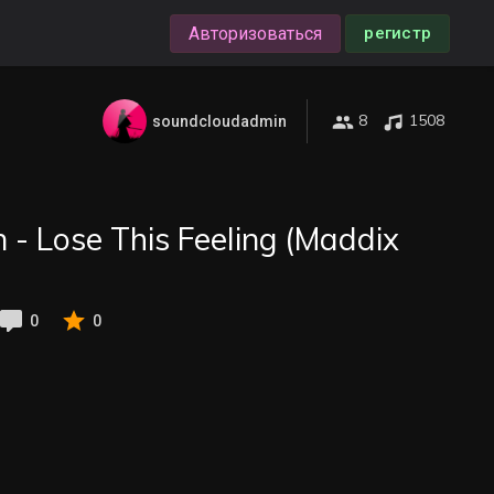
Авторизоваться
регистр
8
1508
soundcloudadmin
 - Lose This Feeling (Maddix
0
0