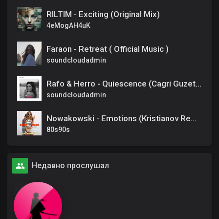
RILTIM - Exciting (Original Mix)
4eMogAH4uK
Faraon - Retreat ( Official Music )
soundcloudadmin
Rafo & Herro - Quiescence (Cagri Guzet Remix)
soundcloudadmin
Nowakowski - Emotions (Kristianov Remix)
80s90s
Недавно прослушал