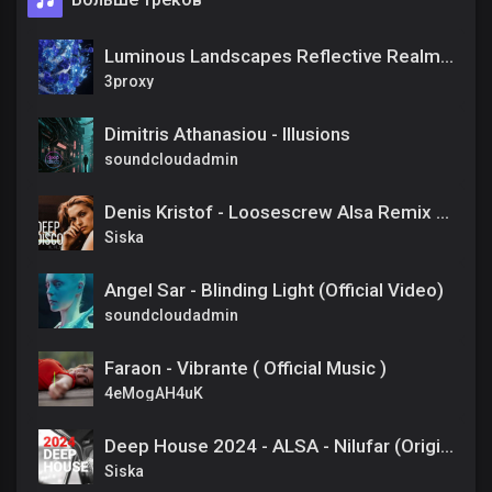
Luminous Landscapes Reflective Realm Retreat
3proxy
Dimitris Athanasiou - Illusions
soundcloudadmin
Denis Kristof - Loosescrew Alsa Remix Bones and Eddy Baker Deep House Remix-2024
Siska
Angel Sar - Blinding Light (Official Video)
soundcloudadmin
Faraon - Vibrante ( Official Music )
4eMogAH4uK
Deep House 2024 - ALSA - Nilufar (Original Mix)
Siska