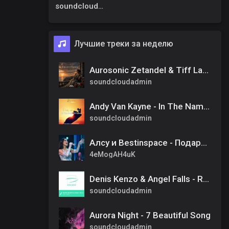
soundcloudadmin
Лучшие треки за неделю
Aurosonic Zetandel & Tiff Lacey - Forgotten Empress (Extended)
soundcloudadmin
Andy Van Kayne - In The Name Of Love (Airzoom & Cj Sn Remix)
soundcloudadmin
Алсу и Bestinspace - Подари мне красоту
4eMogAH4uK
Denis Kenzo & Angel Falls - Run Away (Original Mix)
soundcloudadmin
Aurora Night - 7 Beautiful Song
soundcloudadmin