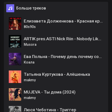
Больше треков
Елизавета Долженкова - Красная краса
80s90s
ARTIK pres.ASTI Nick Riin - Nobody Like You
Musora
Ева Польна - Почему день почему солнца свет
Коала
Татьяна Куртукова - Алёшенька
makmy
MUJEVA - Ты дома (2024)
makmy
Люся Чеботина - Триггер