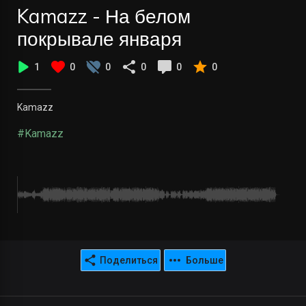
Kamazz - На белом
покрывале января
1
0
0
0
0
0
Kamazz
#Kamazz
Поделиться
Больше