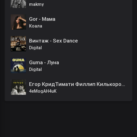
makmy
Gor - Мама
Коала
Винтаж - Sex Dance
Digital
Guma - Луна
Digital
Егор КридТимати Филлип Килькоров - Цвет настроения чёрный
4eMogAH4uK