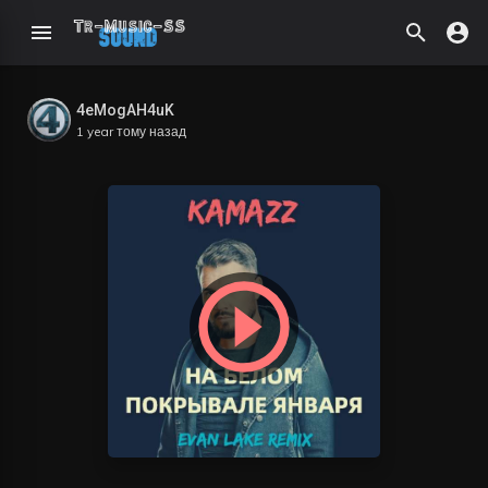
4eMogAH4uK
1 year тому назад