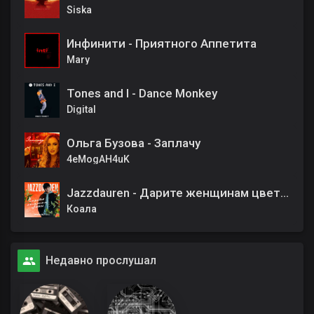
Siska
Инфинити - Приятного Аппетита
Mary
Tones and I - Dance Monkey
Digital
Ольга Бузова - Заплачу
4eMogAH4uK
Jazzdauren - Дарите женщинам цветы (Pavlov Remix)
Коала
Недавно прослушал