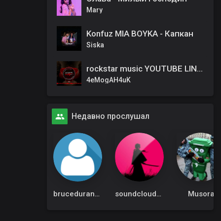
Mary
Konfuz MIA BOYKA - Капкан
Siska
rockstar music YOUTUBE LINK IN BIO
4eMogAH4uK
Недавно прослушал
bruceduran7300
soundcloudadmin
Musora