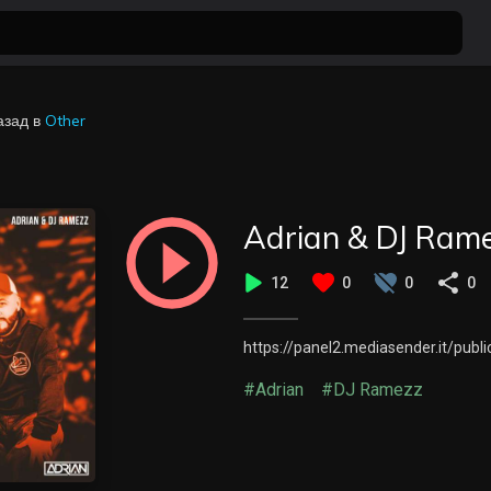
азад
в
Other
Adrian & DJ Rame
12
0
0
0
https://panel2.mediasender.it/p
#Adrian
#DJ Ramezz