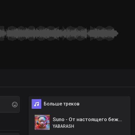
Больше треков
Suno - От настоящего бежим
YABARASH