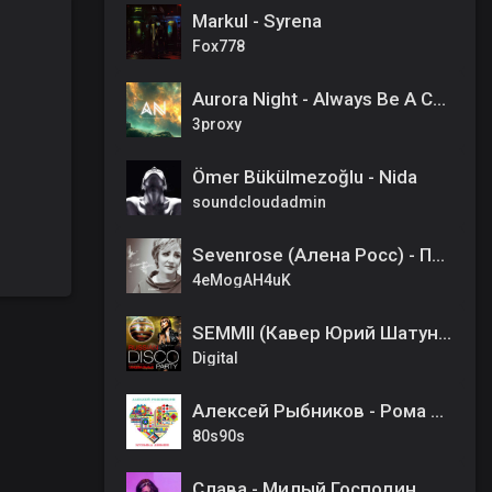
Markul - Syrena
Fox778
Aurora Night - Always Be A Child
3proxy
Ömer Bükülmezoğlu - Nida
soundcloudadmin
Sevenrose (Алена Росс) - Прощайте голуби
4eMogAH4uK
SEMMII (Кавер Юрий Шатунов) - Седая ночь
Digital
Алексей Рыбников - Рома и Катя
80s90s
Слава - Милый Господин