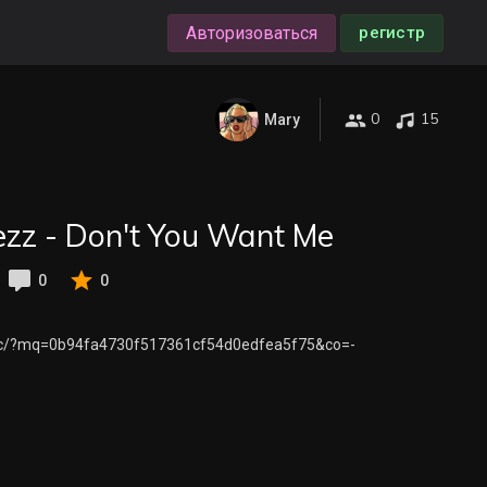
Авторизоваться
регистр
0
15
Mary
zz - Don't You Want Me
0
0
ublic/?mq=0b94fa4730f517361cf54d0edfea5f75&co=-