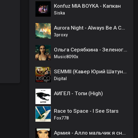
Konfuz MIA BOYKA - Капкан
Siska
Aurora Night - Always Be A Child
3proxy
Ольга Серябкина - Зеленоглазое такси
Music8090x
SEMMII (Кавер Юрий Шатунов) - Седая ночь
Digital
АИГЕЛ - Топи (High)
Race to Space - I See Stars
Fox778
Армия - Алло мальчик я снова здесь