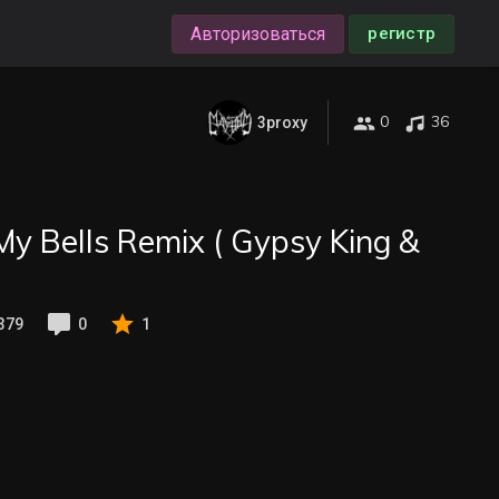
Авторизоваться
регистр
0
36
3proxy
My Bells Remix ( Gypsy King &
379
0
1