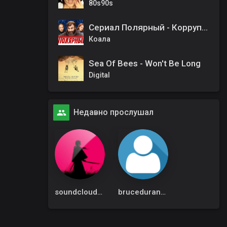
80s90s
Сериал Полярный - Коррупция любимая моя
Коала
Sea Of Bees - Won't Be Long
Digital
Недавно прослушал
soundcloudadmin
bruceduran7300