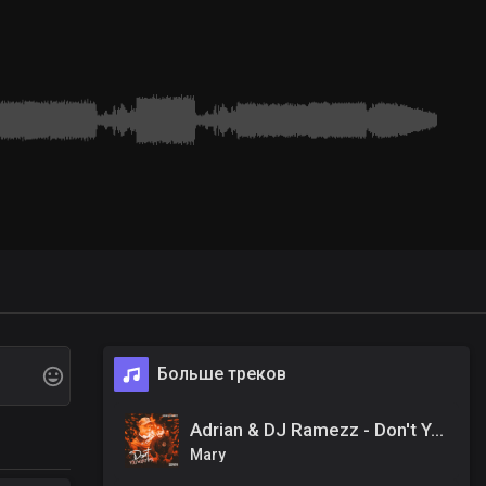
Больше треков
Adrian & DJ Ramezz - Don't You Want Me
Mary