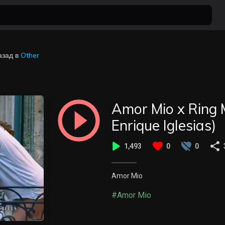
азад
в
Other
Amor Mio x Ring 
Enrique Iglesias)
1,493
0
0
Amor Mio
#Amor Mio