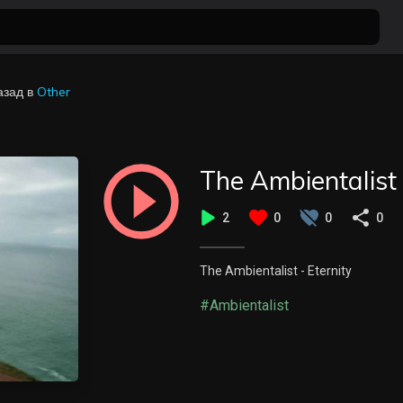
азад
в
Other
The Ambientalist 
2
0
0
0
The Ambientalist - Eternity
#Ambientalist