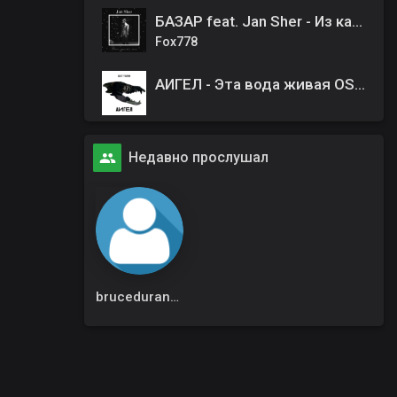
БАЗАР feat. Jan Sher - Из кайфа
Fox778
АИГЕЛ - Эта вода живая OST Внутри убийцы
Недавно прослушал
bruceduran7300