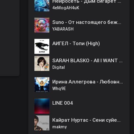
Нейросеть - Дым сигарет с ментолом
4eMogAH4uK
Suno - От настоящего бежим
YABARASH
АИГЕЛ - Топи (High)
SARAH BLASKO - All I WANT (ORIGINAL)
Digital
Ирина Аллегрова - Любовница
Whq9E
LINE 004
Кайрат Нуртас - Сени суйем маган ешким унамайды
makmy