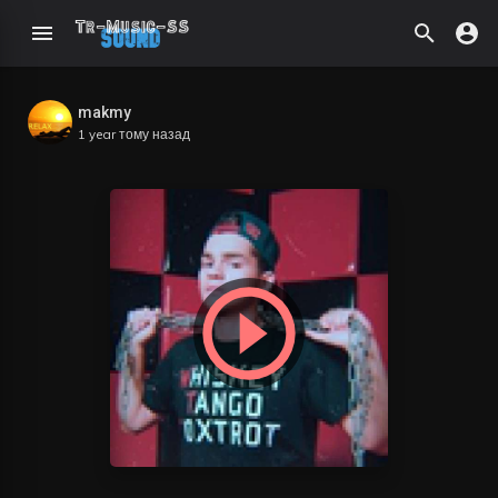
makmy
1 year тому назад