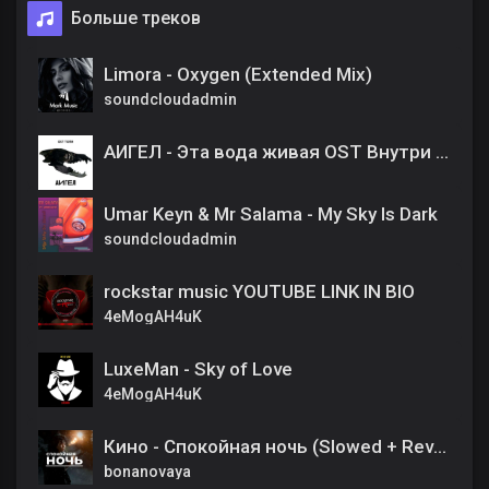
Больше треков
Limora - Oxygen (Extended Mix)
soundcloudadmin
АИГЕЛ - Эта вода живая OST Внутри убийцы
Umar Keyn & Mr Salama - My Sky Is Dark
soundcloudadmin
rockstar music YOUTUBE LINK IN BIO
4eMogAH4uK
LuxeMan - Sky of Love
4eMogAH4uK
Кино - Спокойная ночь (Slowed + Reverb)
bonanovaya