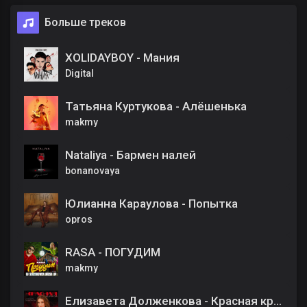
Больше треков
XOLIDAYBOY - Мания
Digital
Татьяна Куртукова - Алёшенька
makmy
Nataliya - Бармен налей
bonanovaya
Юлианна Караулова - Попытка
opros
RASA - ПОГУДИМ
makmy
Елизавета Долженкова - Красная краса