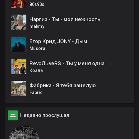
80s90s
Наргиз - Ты - моя нежность
makmy
Егор Крид JONY - Дым
Musora
RevoЛЬveRS - Ты у меня одна
Коала
Фабрика - Я тебя зацелую
Fabric
Недавно прослушал