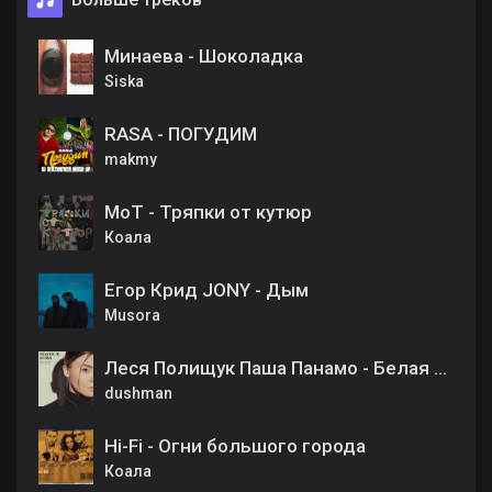
Минаева - Шоколадка
Siska
RASA - ПОГУДИМ
makmy
МоТ - Тряпки от кутюр
Коала
Егор Крид JONY - Дым
Musora
Леся Полищук Паша Панамо - Белая ночь
dushman
Hi-Fi - Огни большого города
Коала