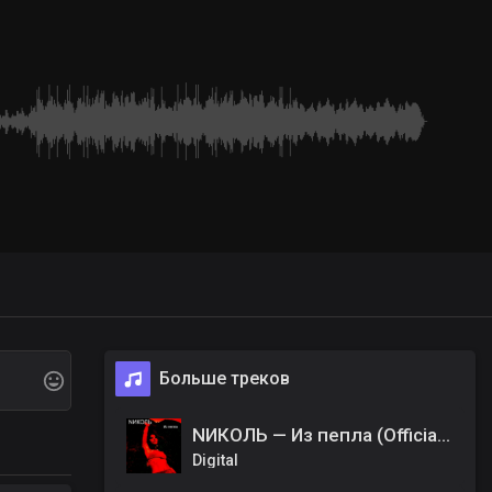
Больше треков
NИКОЛЬ — Из пепла (Official Music )
Digital