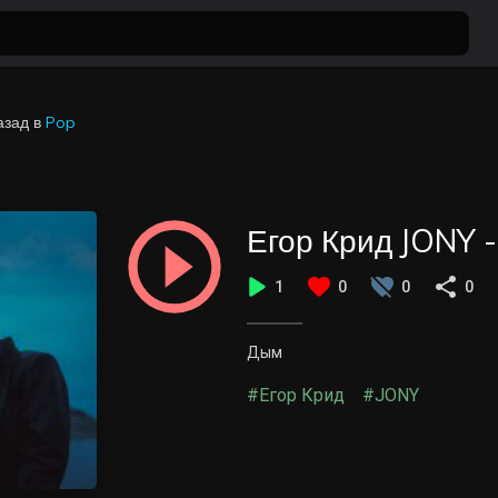
азад
в
Pop
Егор Крид JONY 
1
0
0
0
Дым
#Егор Крид
#JONY