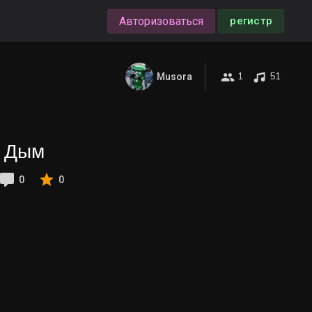
Авторизоваться
регистр
1
51
Musora
- Дым
0
0