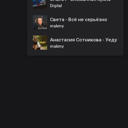
Digital
Света - Всё не серьёзно
makmy
Анастасия Сотникова - Уеду
makmy
00
:
00