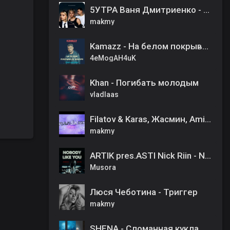
5УТРА Ваня Дмитриенко - Не представляешь
makmy
Kamazz - На белом покрывале января
4eMogAH4uK
Khan - Погибать молодым
vladlaas
Filatov & Karas, Жасмин, Amirchik - ДА!
makmy
ARTIK pres.ASTI Nick Riin - Nobody Like You
Musora
Люся Чеботина - Триггер
makmy
SHENA - Сломанная кукла