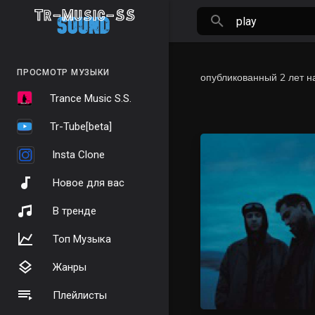
ПРОСМОТР МУЗЫКИ
опубликованный
2 лет н
Trance Music S.S.
Tr-Tube[beta]
Insta Clone
Новое для вас
В тренде
Топ Музыка
Жанры
Плейлисты