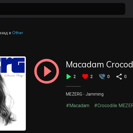
азад
в
Other
Macadam Crocodi
2
2
0
0
MEZERG - Jamming
#Macadam
#Crocodile MEZE