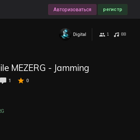
Авторизоваться
регистр
1
88
Digital
le MEZERG - Jamming
1
0
RG