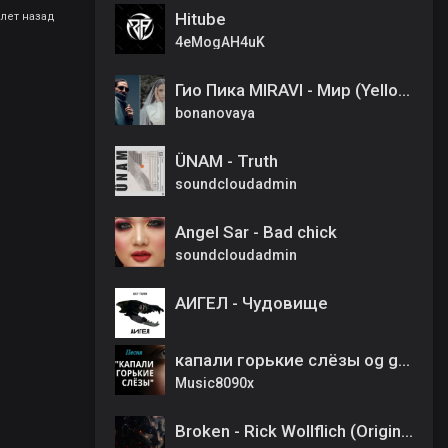
Hitube
 лет назад
4eMogAH4uK
Гио Пика MIRAVI - Мир (Yellow Mask Remix)
bonanovaya
ÜNAM - Truth
soundcloudadmin
Angel Sar - Bad chick
soundcloudadmin
АИГЕЛ - Чудовище
капали горькие слёзы og guru remix
Music8090x
Broken - Rick Wollflich (Original Mix)