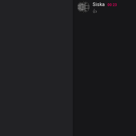
Siska
00:23
👍