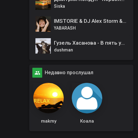
Siska
IMSTORIE & DJ Alex Storm & Winstep - Жизни мало 2
YABARASH
Гузель Хасанова - В пять утра
dushman
Недавно прослушал
makmy
Коала