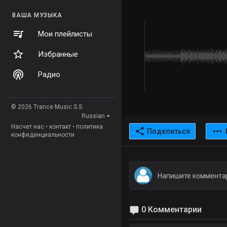
ВАША МУЗЫКА
Мои плейлисты
Избранные
Радио
© 2026 Trance Music S.S.
Russian
Насчет нас
•
контакт
•
политика
Поделиться
конфиденциальности
0 Комментарии