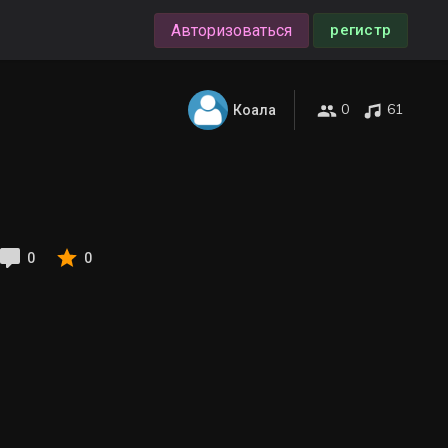
Авторизоваться
регистр
0
61
Коала
0
0