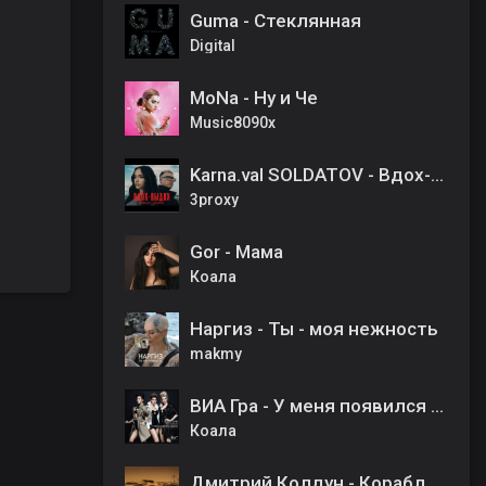
Guma - Стеклянная
Digital
MoNa - Ну и Че
Music8090x
Karna.val SOLDATOV - Вдох-выдох (ПРЕМЬЕРА КЛИПА 2024)
3proxy
Gor - Мама
Коала
Наргиз - Ты - моя нежность
makmy
ВИА Гра - У меня появился другой
Коала
Дмитрий Колдун - Корабли Уходят На Закат