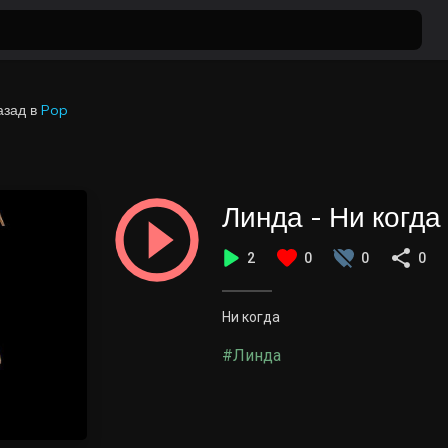
азад
в
Pop
Линда - Ни когда
2
0
0
0
Ни когда
#Линда