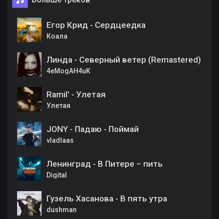
Егор Крид - Сердцеедка
Коала
Линда - Северный ветер (Remastered)
4eMogAH4uK
Ramil' - Улетая
Улетая
JONY - Падаю - Поймай
vladlaas
Ленинград - В Питере – пить
Digital
Гузель Хасанова - В пять утра
dushman