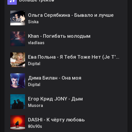
Ольга Серябкина - Бывало и лучше
Siska
Khan - Погибать молодым
vladlaas
Ева Польна - Я Тебя Тоже Нет (Je T'aime)
Digital
Дима Билан - Она моя
Digital
Егор Крид JONY - Дым
Musora
DASHI - К чёрту любовь
80s90s