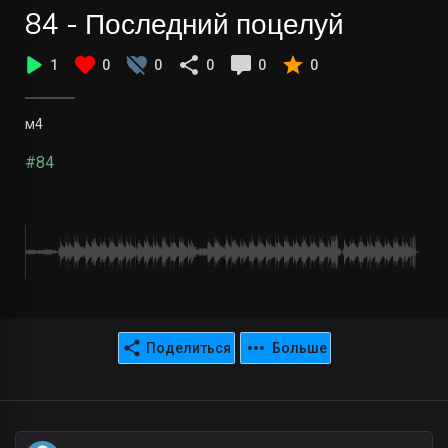
84 - Последний поцелуй
1
0
0
0
0
0
м4
#84
Поделиться
Больше