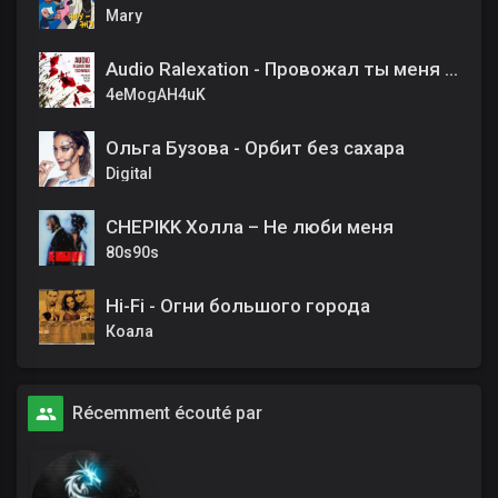
Mary
Audio Ralexation - Провожал ты меня из тенистого сада (AI cover)
4eMogAH4uK
Ольга Бузова - Орбит без сахара
Digital
CHEPIKK Холла – Не люби меня
80s90s
Hi-Fi - Огни большого города
Коала
Récemment écouté par