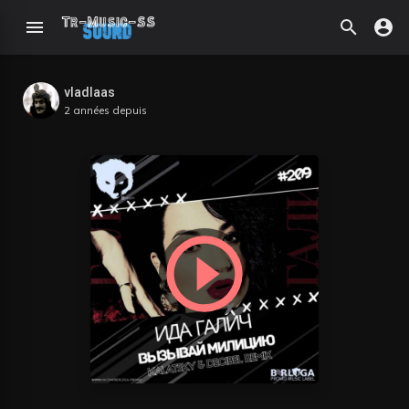
vladlaas
2 années depuis