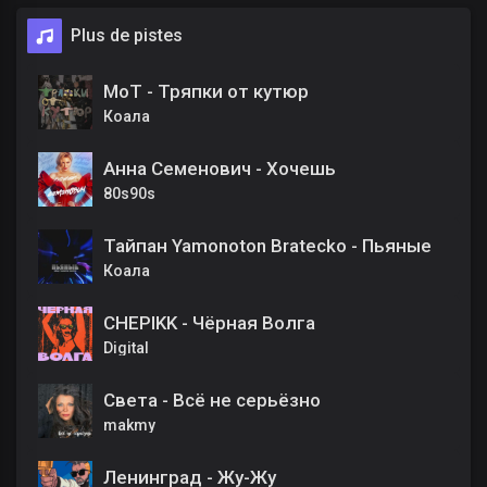
Plus de pistes
МоТ - Тряпки от кутюр
Коала
Анна Семенович - Хочешь
80s90s
Тайпан Yamonoton Bratecko - Пьяные
Коала
CHEPIKK - Чёрная Волга
Digital
Света - Всё не серьёзно
makmy
Ленинград - Жу-Жу