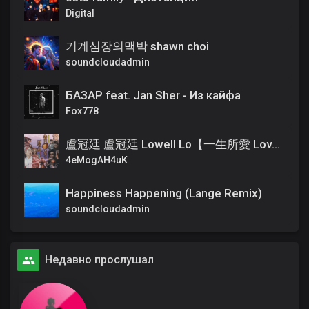
Digital
기계심장의맥박 shawn choi
soundcloudadmin
БАЗАР feat. Jan Sher - Из кайфа
Fox778
盧冠廷 盧冠廷 Lowell Lo【一生所愛 Love In A Life Time】電影「齊天大聖西遊記」插曲
4eMogAH4uK
Happiness Happening (Lange Remix)
soundcloudadmin
Недавно прослушал