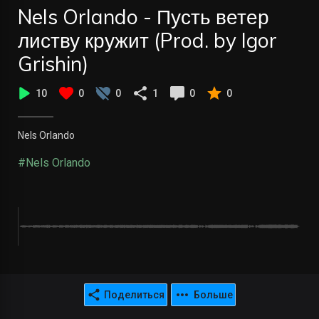
Nels Orlando - Пусть ветер
листву кружит (Prod. by Igor
Grishin)
10
0
0
1
0
0
Nels Orlando
#Nels Orlando
Поделиться
Больше