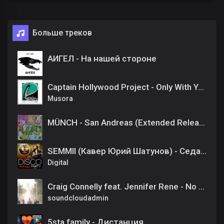
Больше треков
АИГЕЛ - На нашей стороне
Captain Hollywood Project - Only With You (Instrumental)
Musora
MÜNCH - San Andreas (Extended Release) Extended Remix
SEMMII (Кавер Юрий Шатунов) - Седая ночь
Digital
Craig Connelly feat. Jennifer Rene - No One Like You (Original Mix)
soundcloudadmin
5sta family - Дистанция