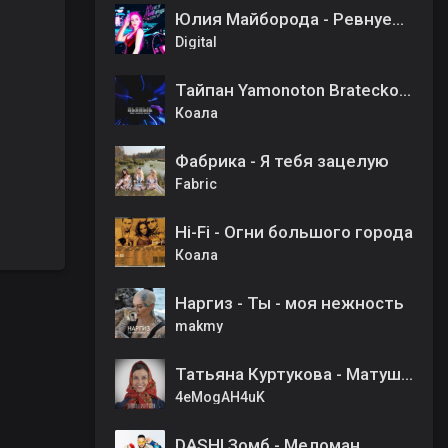
Юлия Майборода - Ревнуешь
Digital
Тайпан Yamonoton Bratecko - Пьяные
Коала
Фабрика - Я тебя зацелую
Fabric
Hi-Fi - Огни большого города
Коала
Наргиз - Ты - моя нежность
makmy
Татьяна Куртукова - Матушка
4eMogAH4uK
DASHI Зомб - Меломан