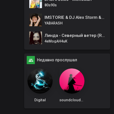
80s90s
IMSTORIE & DJ Alex Storm & Winstep - Жизни мало 2
YABARASH
Линда - Северный ветер (Remastered)
4eMogAH4uK
Недавно прослушал
Digital
soundcloudadmin