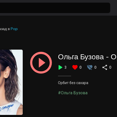
азад
в
Pop
Ольга Бузова - О
3
0
0
0
Орбит без сахара
#Ольга Бузова